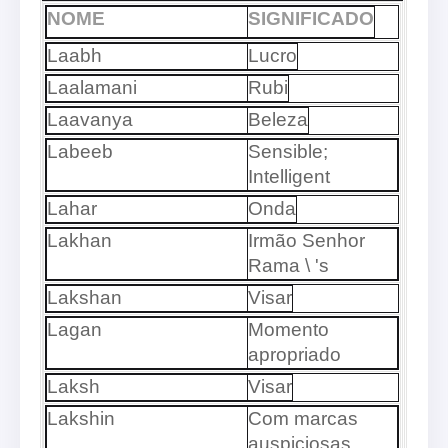
NOME
SIGNIFICADO
Laabh
Lucro
Laalamani
Rubi
Laavanya
Beleza
Labeeb
Sensible;
Intelligent
Lahar
Onda
Lakhan
Irmão Senhor
Rama \ 's
Lakshan
Visar
Lagan
Momento
apropriado
Laksh
Visar
Lakshin
Com marcas
auspiciosas