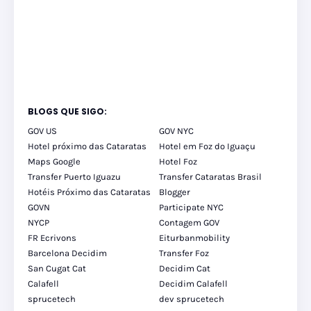
BLOGS QUE SIGO:
GOV US
GOV NYC
Hotel próximo das Cataratas
Hotel em Foz do Iguaçu
Maps Google
Hotel Foz
Transfer Puerto Iguazu
Transfer Cataratas Brasil
Hotéis Próximo das Cataratas
Blogger
GOVN
Participate NYC
NYCP
Contagem GOV
FR Ecrivons
Eiturbanmobility
Barcelona Decidim
Transfer Foz
San Cugat Cat
Decidim Cat
Calafell
Decidim Calafell
sprucetech
dev sprucetech