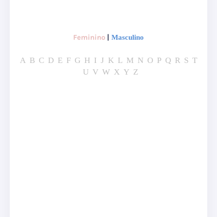
Feminino
|
Masculino
A
B
C
D
E
F
G
H
I
J
K
L
M
N
O
P
Q
R
S
T
U
V
W
X
Y
Z