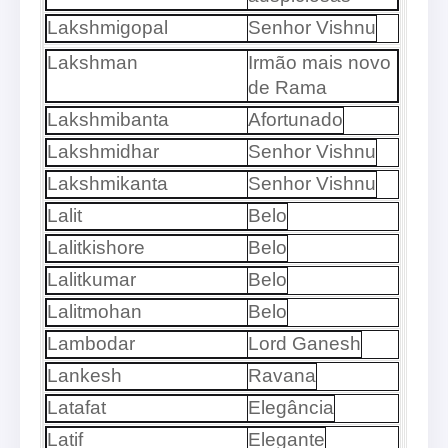
Lakshmigopal
Senhor Vishnu
Lakshman
Irmão mais novo
de Rama
Lakshmibanta
Afortunado
Lakshmidhar
Senhor Vishnu
Lakshmikanta
Senhor Vishnu
Lalit
Belo
Lalitkishore
Belo
Lalitkumar
Belo
Lalitmohan
Belo
Lambodar
Lord Ganesh
Lankesh
Ravana
Latafat
Elegância
Latif
Elegante