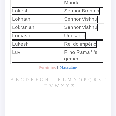
Mundo
Lokesh
Senhor Brahma
Loknath
Senhor Vishnu
Lokranjan
Senhor Vishnu
Lomash
Um sábio
Lukesh
Rei do império
Luv
Filho Rama \ 's
gêmeo
Feminino
|
Masculino
A
B
C
D
E
F
G
H
I
J
K
L
M
N
O
P
Q
R
S
T
U
V
W
X
Y
Z