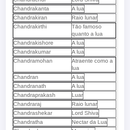
Chandrakanta
A lua
Chandrakiran
Raio lunar
Chandrakirthi
Tão famoso
quanto a lua
Chandrakishore
A lua
Chandrakumar
A lua
Chandramohan
Atraente como a
lua
Chandran
A lua
Chandranath
A lua
Chandraprakash
Luar
Chandraraj
Raio lunar
Chandrashekar
Lord Shiva
Chandratha
Nectar da Lua