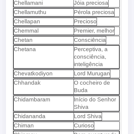
Chellamani
Jóia preciosa
Chellamuthu
Pérola preciosa
Chellapan
Precioso
Chemmal
Premier, melhor
Chetan
Consciência
Chetana
Perceptiva, a
consciência,
inteligência
Chevatkodiyon
Lord Murugan
Chhandak
O cocheiro de
Buda
Chidambaram
Início do Senhor
Shiva
Chidananda
Lord Shiva
Chiman
Curioso