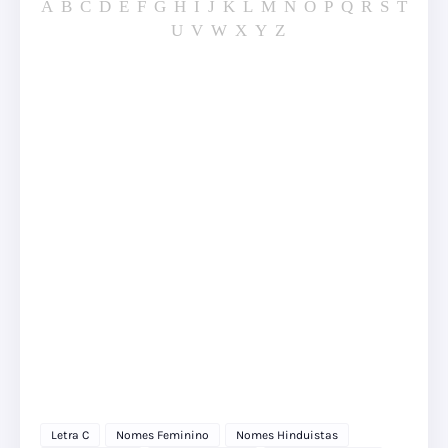
A
B
C
D
E
F
G
H
I
J
K
L
M
N
O
P
Q
R
S
T
U
V
W
X
Y
Z
Letra C
Nomes Feminino
Nomes Hinduistas