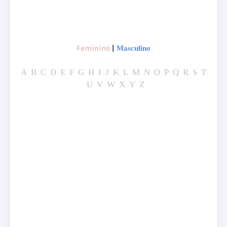
Feminino
|
Masculino
A
B
C
D
E
F
G
H
I
J
K
L
M
N
O
P
Q
R
S
T
U
V
W
X
Y
Z