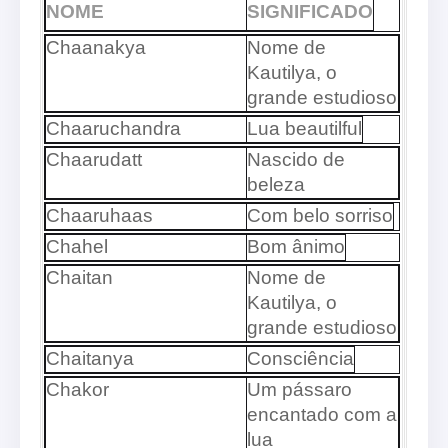
NOME
SIGNIFICADO
Chaanakya
Nome de
Kautilya, o
grande estudioso
Chaaruchandra
Lua beautilful
Chaarudatt
Nascido de
beleza
Chaaruhaas
Com belo sorriso
Chahel
Bom ânimo
Chaitan
Nome de
Kautilya, o
grande estudioso
Chaitanya
Consciência
Chakor
Um pássaro
encantado com a
lua