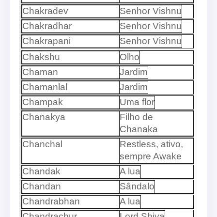
Chakradev
Senhor Vishnu
Chakradhar
Senhor Vishnu
Chakrapani
Senhor Vishnu
Chakshu
Olho
Chaman
Jardim
Chamanlal
Jardim
Champak
Uma flor
Chanakya
Filho de
Chanaka
Chanchal
Restless, ativo,
sempre Awake
Chandak
A lua
Chandan
Sândalo
Chandrabhan
A lua
Chandrachur
Lord Shiva