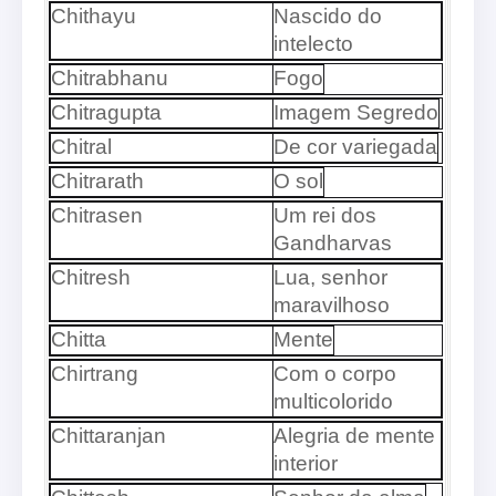
Chithayu
Nascido do
intelecto
Chitrabhanu
Fogo
Chitragupta
Imagem Segredo
Chitral
De cor variegada
Chitrarath
O sol
Chitrasen
Um rei dos
Gandharvas
Chitresh
Lua, senhor
maravilhoso
Chitta
Mente
Chirtrang
Com o corpo
multicolorido
Chittaranjan
Alegria de mente
interior