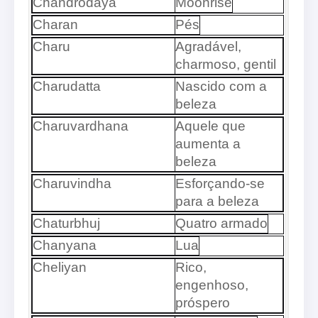
Chandrodaya
Moonrise
Charan
Pés
Charu
Agradável,
charmoso, gentil
Charudatta
Nascido com a
beleza
Charuvardhana
Aquele que
aumenta a
beleza
Charuvindha
Esforçando-se
para a beleza
Chaturbhuj
Quatro armado
Chanyana
Lua
Cheliyan
Rico,
engenhoso,
próspero