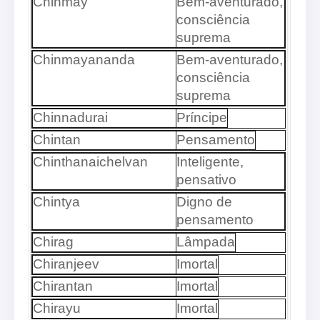
Chinmay
Bem-aventurado,
consciência
suprema
Chinmayananda
Bem-aventurado,
consciência
suprema
Chinnadurai
Príncipe
Chintan
Pensamento
Chinthanaichelvan
Inteligente,
pensativo
Chintya
Digno de
pensamento
Chirag
Lâmpada
Chiranjeev
Imortal
Chirantan
Imortal
Chirayu
Imortal