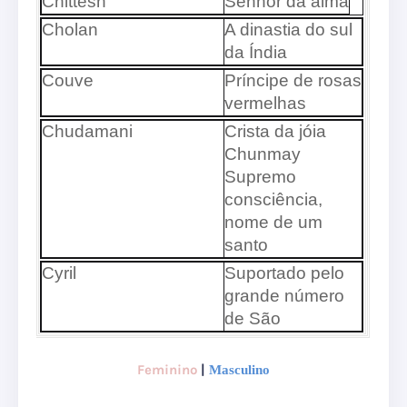
Chittesh
Senhor da alma
Cholan
A dinastia do sul
da Índia
Couve
Príncipe de rosas
vermelhas
Chudamani
Crista da jóia
Chunmay
Supremo
consciência,
nome de um
santo
Cyril
Suportado pelo
grande número
de São
Feminino
|
Masculino