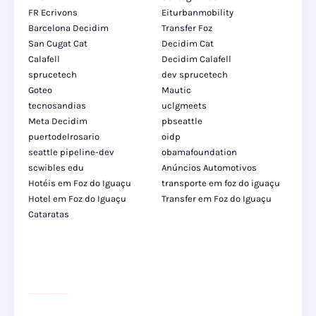
FR Ecrivons
Eiturbanmobility
Barcelona Decidim
Transfer Foz
San Cugat Cat
Decidim Cat
Calafell
Decidim Calafell
sprucetech
dev sprucetech
Goteo
Mautic
tecnosandias
uclgmeets
Meta Decidim
pbseattle
puertodelrosario
oidp
seattle pipeline-dev
obamafoundation
scwibles edu
Anúncios Automotivos
Hotéis em Foz do Iguaçu
transporte em foz do iguaçu
Hotel em Foz do Iguaçu
Transfer em Foz do Iguaçu
Cataratas
site para lojas de carros
divulgar revendas de carros
site para lojas de carros
site para revendas