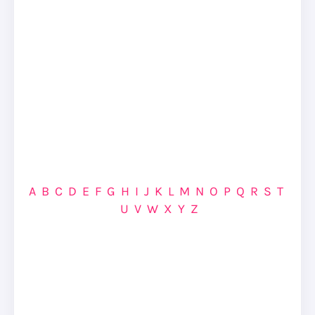
A
B
C
D
E
F
G
H
I
J
K
L
M
N
O
P
Q
R
S
T
U
V
W
X
Y
Z