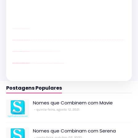
site para lojas de carros
divulgar revendas de carros
site para lojas de carros
site para revendas
youtube
youtube
youtube
passeios foz
passeios foz
passeios foz
passeios foz
passeios foz
passeios foz
passeios foz
passeios foz
passeios foz
passeios foz
passeios foz
passeios foz
passeios foz
passeios foz
passeios foz
passeios foz
passeios foz
passeios foz
passeios foz
passeios foz
passeios foz
passeios foz
passeios foz
passeios foz
passeios foz
passeios foz
passeios foz
passeios foz
passeios foz
passeios foz
passeios foz
passeios foz
passeios foz
passeios foz
passeios foz
passeios foz
passeios foz
passeios foz
passeios foz
passeios foz
passeios foz
passeios foz
passeios foz
passeios foz
passeios foz
passeios foz
passeios foz
passeios foz
passeios foz
passeios foz
passeios foz
Client Google
Client Google
Client Google
Client Google
Client Google
Client Google
Client Google
YouTube
Client Google
Client Google
Client Google
Client Google
Client Google
Client Google
Client Google
Client Google
YouTube
YouTube
YouTube
YouTube
site para lojas de carros
divulgar revendas de carros
site para lojas de carros
site para revendas
site para lojas de carros
divulgar revendas de carros
site para lojas de carros
site para revendas
site para lojas de carros
divulgar revendas de carros
site para lojas de carros
site para revendas
cataratas iguaçu
cataratas iguaçu
cataratas iguaçu
cataratas iguaçu
cataratas iguaçu
cataratas iguaçu
cataratas iguaçu
cataratas iguaçu
cataratas iguaçu
Transfer Foz do Iguaçu
Transporte Foz do Iguaçu
Macuco Safari
Kattamaram Foz
Itaipu Especial
Cataratas do Iguaçu
youtube
youtube
youtube
youtube
youtube
youtube
youtube
youtube
youtube
youtube
youtube
Postagens Populares
Nomes que Combinem com Mavie
quinta-feira, agosto 12, 2021
Nomes que Combinam com Serena
sexta-feira, outubro 02, 2020