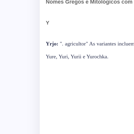
Nomes Gregos e Mitológicos com S
Y
Yrjo:
". agricultor" As variantes inclue
Yure, Yuri, Yurii e Yurochka.