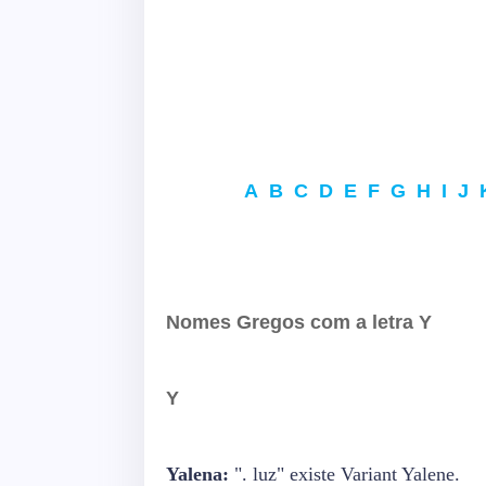
A
B
C
D
E
F
G
H
I
J
Nomes Gregos com a letra Y
Y
Yalena:
". luz" existe Variant Yalene.