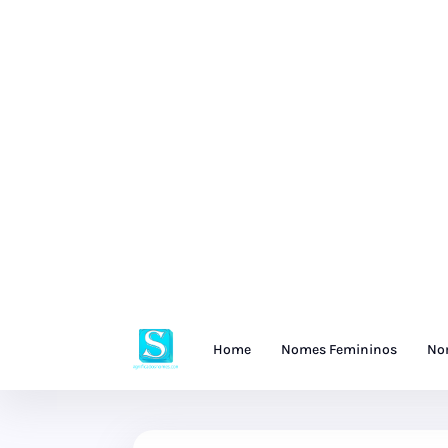
Home
Nomes Femininos
No