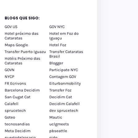
BLOGS QUE SIGO:
GOV US
GOV NYC
Hotel próximo das
Hotel em Foz do
Cataratas
Iguaçu
Maps Google
Hotel Foz
Transfer Puerto Iguazu
Transfer Cataratas
Brasil
Hotéis Próximo das
Cataratas
Blogger
GOVN
Participate NYC
NYCP
Contagem GOV
FR Ecrivons
Eiturbanmobility
Barcelona Decidim
Transfer Foz
San Cugat Cat
Decidim Cat
Calafell
Decidim Calafell
sprucetech
dev sprucetech
Goteo
Mautic
tecnosandias
uclgmeets
Meta Decidim
pbseattle
puertodelrosario
oidp