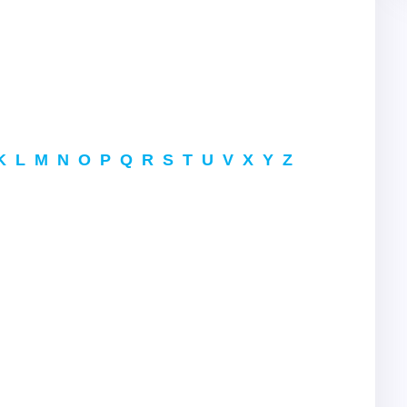
K
L
M
N
O
P
Q
R
S
T
U
V
X
Y
Z