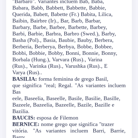
"Bárbaro". Variantes incluem Bab, Baba,
Babara, Babb, Babbett, Babbette, Babbie,
Querida, Babett, Babette (Fr.) Babita, Lilica,
Baibin, Bairbre (Ir)., Bar, Barb, Barbar,
Barbary, Barbe, Barbee, Barbette, Barbey,
Barbi, Barbie, Barbra, Barbro (Swed.), Barby,
Basha (Pol)., Basia, Baubie, Bauby, Berbera,
Berberia, Berberya, Berbya, Bobbe, Bobbee,
Bobbi, Bobbie, Bobby, Bonni, Bonnie, Bonny,
Borbala (Hung.), Varvara (Rus)., Varina
(Rus)., Varinka (Rus)., Varushka (Rus)., E
Varya (Rus)..
BASILIA:
forma feminina de grego Basil,
que significa "real; Regal. "As variantes incluem
Bas
eele, Baseelia, Baseelle, Basile, Basilie, Basille,
Bazeele, Bazeelia, Bazeelle, Bazile, Bazille e
Bazilia.
BAUCIS:
esposa de Filemon
BERNICE:
nome grego que significa "trazer
vitória. "As variantes incluem Barri, Barrie,
Barry,