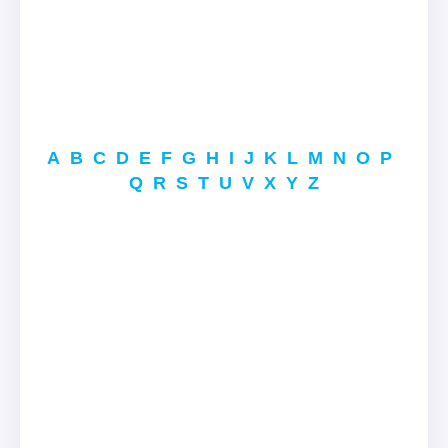
A
B
C
D
E
F
G
H
I
J
K
L
M
N
O
P
Q
R
S
T
U
V
X
Y
Z