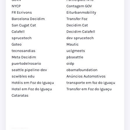
NYCP
Contagem GOV
FR Ecrivons
Eiturbanmobility
Barcelona Decidim
Transfer Foz
San Cugat Cat
Decidim Cat
Calafell
Decidim Calafell
sprucetech
dev sprucetech
Goteo
Mautic
tecnosandias
uclgmeets
Meta Decidim
pbseattle
puertodelrosario
oidp
seattle pipeline-dev
obamafoundation
scwibles edu
Anúncios Automotivos
Hotéis em Foz do Iguaçu
transporte em foz do iguaçu
Hotel em Foz do Iguaçu
Transfer em Foz do Iguaçu
Cataratas
site para lojas de carros
divulgar revendas de carros
site para lojas de carros
site para revendas