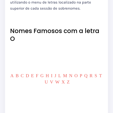
utilizando o menu de letras localizado na parte
superior de cada sessão de sobrenomes.
Nomes Famosos com a letra
O
A
B
C
D
E
F
G
H
I
J
L
M
N
O
P
Q
R
S
T
U
V
W
X
Z