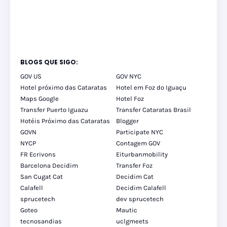
BLOGS QUE SIGO:
GOV US
GOV NYC
Hotel próximo das Cataratas
Hotel em Foz do Iguaçu
Maps Google
Hotel Foz
Transfer Puerto Iguazu
Transfer Cataratas Brasil
Hotéis Próximo das Cataratas
Blogger
GOVN
Participate NYC
NYCP
Contagem GOV
FR Ecrivons
Eiturbanmobility
Barcelona Decidim
Transfer Foz
San Cugat Cat
Decidim Cat
Calafell
Decidim Calafell
sprucetech
dev sprucetech
Goteo
Mautic
tecnosandias
uclgmeets