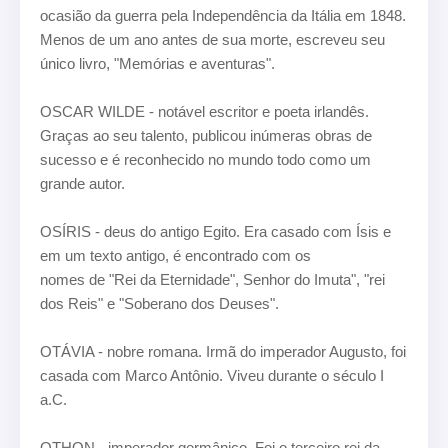
ocasião da guerra pela Independência da Itália em
1848.
Menos de um ano antes de sua morte, escreveu seu
único livro, "Memórias e aventuras".
OSCAR WILDE - notável escritor e poeta irlandês.
Graças ao seu talento, publicou inúmeras obras
de
sucesso e é reconhecido no mundo todo como um
grande autor.
OSÍRIS - deus do antigo Egito. Era casado com Ísis e
em um texto antigo, é encontrado com os
nomes de "Rei da Eternidade", Senhor do Imuta", "rei
dos Reis" e "Soberano dos Deuses".
OTÁVIA - nobre romana. Irmã do imperador Augusto, foi
casada com Marco Antônio. Viveu durante
o século I
a.C.
OTHON - imperador germânico. Foi o terceiro rei da