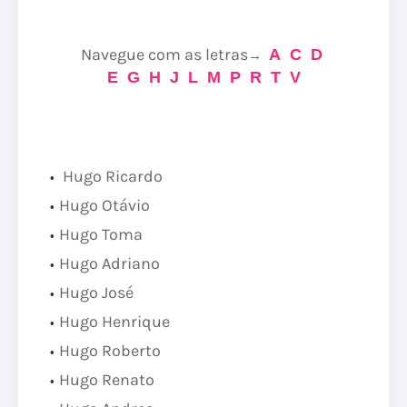
Navegue com as letras
A
C
D
→
E
G
H
J
L
M
P
R
T
V
Hugo Ricardo
Hugo Otávio
Hugo Toma
Hugo Adriano
Hugo José
Hugo Henrique
Hugo Roberto
Hugo Renato