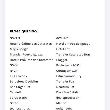
BLOGS QUE SIGO:
GOV US
GOV NYC
Hotel próximo das Cataratas
Hotel em Foz do Iguaçu
Maps Google
Hotel Foz
Transfer Puerto Iguazu
Transfer Cataratas Brasil
Hotéis Próximo das Cataratas
Blogger
GOVN
Participate NYC
NYCP
Contagem GOV
FR Ecrivons
Eiturbanmobility
Barcelona Decidim
Transfer Foz
San Cugat Cat
Decidim Cat
Calafell
Decidim Calafell
sprucetech
dev sprucetech
Goteo
Mautic
tecnosandias
uclgmeets