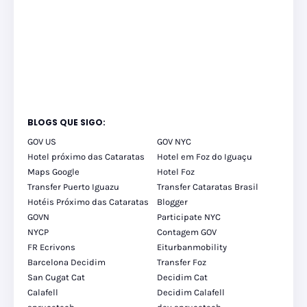
BLOGS QUE SIGO:
GOV US
GOV NYC
Hotel próximo das Cataratas
Hotel em Foz do Iguaçu
Maps Google
Hotel Foz
Transfer Puerto Iguazu
Transfer Cataratas Brasil
Hotéis Próximo das Cataratas
Blogger
GOVN
Participate NYC
NYCP
Contagem GOV
FR Ecrivons
Eiturbanmobility
Barcelona Decidim
Transfer Foz
San Cugat Cat
Decidim Cat
Calafell
Decidim Calafell