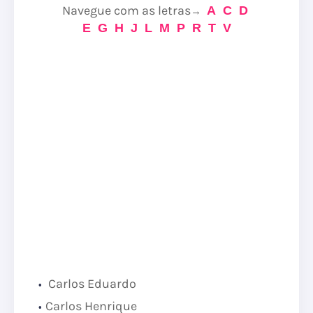
Navegue com as letras
A
C
D
→
E
G
H
J
L
M
P
R
T
V
Carlos Eduardo
Carlos Henrique