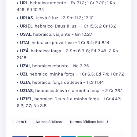
URI
, hebraico: ardente – Ex 31.2; 1 Cr 2.20; 1 Rs
4.19; Ed 10.24
URIAS
, Jeová é luz – 2 Sm 11.3; 12.10
URIEL
, hebraico: Deus é luz – 1 Cr 15.5; 2 Cr 13.2
USAL
, hebraico: viajante – Gn 10.27
UTAI
, hebraico: proveitoso – 1 Cr 9.4; Ed 8.14
UZÁ
, hebraico: força – 2 Sm 6.3-8; Ed 2.49; 2 Rs
21.18
UZAI
, hebraico: robusto – Ne 3.25
UZI
, hebraico: minha força – 1 Cr 6.5; Ed 7.4; 1 Cr 7.2
UZIA
, hebraico: força de Jeová – 1 Cr 11.44
UZIAS
, hebraico: Jeová é a minha força – 2 Cr 26.1
UZIEL
, hebraico: Deus é a minha força – 1 Cr 4.42;
6.2; 7.7; Ne 3.8
Letra U
Nomes Bíblicos
Nomes Bíblicos letra U