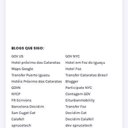
BLOGS QUE SIGO:
GOV US
GOV NYC
Hotel próximo das Cataratas
Hotel em Foz do Iguaçu
Maps Google
Hotel Foz
Transfer Puerto Iguazu
Transfer Cataratas Brasil
Hotéis Próximo das Cataratas
Blogger
GOVN
Participate NYC
NYCP
Contagem GOV
FR Ecrivons
Eiturbanmobility
Barcelona Decidim
Transfer Foz
San Cugat Cat
Decidim Cat
Calafell
Decidim Calafell
sprucetech
dev sprucetech