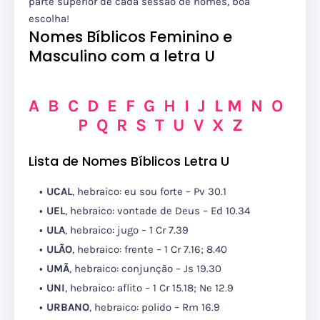
parte superior de cada sessão de nomes, boa
escolha!
Nomes Bíblicos Feminino e
Masculino com a letra U
A
B
C
D
E
F
G
H
I
J
L
M
N
O
P
Q
R
S
T
U
V
X
Z
Lista de Nomes Bíblicos Letra U
UCAL
, hebraico: eu sou forte – Pv 30.1
UEL
, hebraico: vontade de Deus – Ed 10.34
ULA
, hebraico: jugo – 1 Cr 7.39
ULÃO
, hebraico: frente – 1 Cr 7.16; 8.40
UMÃ
, hebraico: conjunção – Js 19.30
UNI
, hebraico: aflito – 1 Cr 15.18; Ne 12.9
URBANO
, hebraico: polido – Rm 16.9