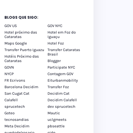
BLOGS QUE SIGO:
GOV US
GOV NYC
Hotel próximo das
Hotel em Foz do
Cataratas
Iguaçu
Maps Google
Hotel Foz
Transfer Puerto Iguazu
Transfer Cataratas
Brasil
Hotéis Próximo das
Cataratas
Blogger
GOVN
Participate NYC
NYCP
Contagem GOV
FR Ecrivons
Eiturbanmobility
Barcelona Decidim
Transfer Foz
San Cugat Cat
Decidim Cat
Calafell
Decidim Calafell
sprucetech
dev sprucetech
Goteo
Mautic
tecnosandias
uclgmeets
Meta Decidim
pbseattle
puertodelrosario
oidp