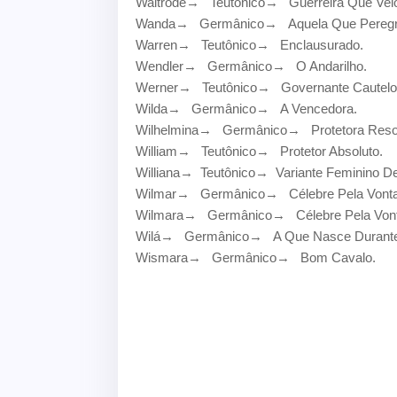
Waltrode
→
Teutônico
→
Guerreira Que Vei
Wanda
→
Germânico
→
Aquela Que Peregr
Warren
→
Teutônico
→
Enclausurado.
Wendler
→
Germânico
→
O Andarilho.
Werner
→
Teutônico
→
Governante Cautelo
Wilda
→
Germânico
→
A Vencedora.
Wilhelmina
→
Germânico
→
Protetora Resol
William
→
Teutônico
→
Protetor Absoluto.
Williana
→
Teutônico
→
Variante Feminino De
Wilmar
→
Germânico
→
Célebre Pela Vont
Wilmara
→
Germânico
→
Célebre Pela Von
Wilá
→
Germânico
→
A Que Nasce Durante 
Wismara
→
Germânico
→
Bom Cavalo.