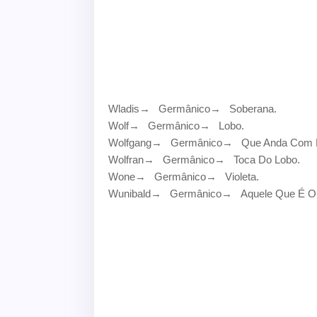
Wladis
→
Germânico
→
Soberana.
Wolf
→
Germânico
→
Lobo.
Wolfgang
→
Germânico
→
Que Anda Com L
Wolfran
→
Germânico
→
Toca Do Lobo.
Wone
→
Germânico
→
Violeta.
Wunibald
→
Germânico
→
Aquele Que É Ou