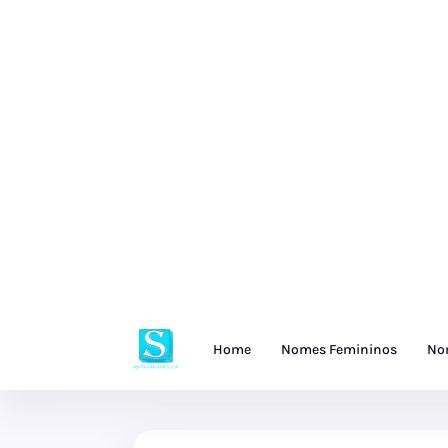
Home
Nomes Femininos
No