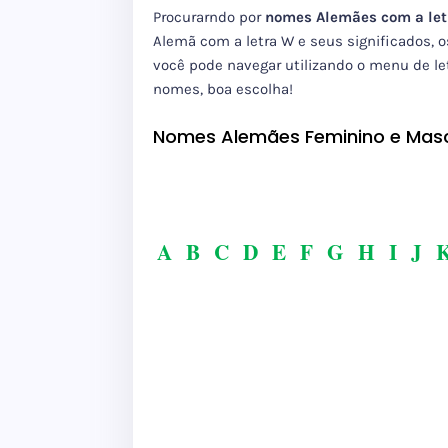
Procurarndo por
nomes Alemães com a le
Alemã com a letra W e seus significados, 
você pode navegar utilizando o menu de let
nomes, boa escolha!
Nomes Alemães Feminino e Masc
A
B
C
D
E
F
G
H
I
J