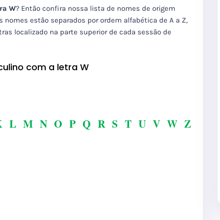
tra W
? Então confira nossa lista de nomes de origem
os nomes estão separados por ordem alfabética de A a Z,
ras localizado na parte superior de cada sessão de
ulino com a letra W
K
L
M
N
O
P
Q
R
S
T
U
V
W
Z