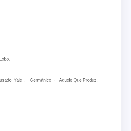
obo.
sado. Yale
→
Germânico
→
Aquele Que Produz.