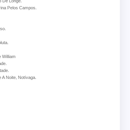
o De Longe.
ina Pelos Campos.
so.
uta.
 William
ade.
tade.
A Noite, Notívaga.