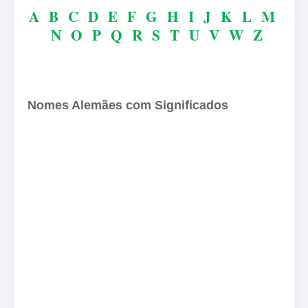
A
B
C
D
E
F
G
H
I
J
K
L
M
N
O
P
Q
R
S
T
U
V
W
Z
Nomes Alemães com Significados