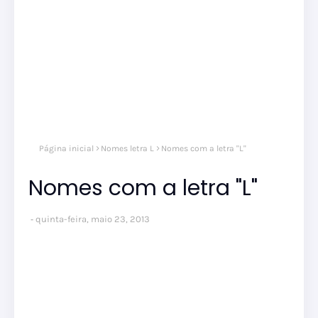
Nom
Página inicial
Nomes letra L
Nomes com a letra "L"
letra
Nomes com a letra "L"
quinta-feira, maio 23, 2013