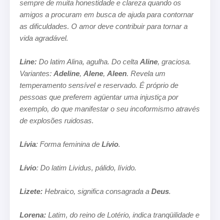
sempre de muita honestidade e clareza quando os
amigos a procuram em
busca de ajuda para contornar
as dificuldades. O amor deve contribuir para tornar a
vida agradável.
Line:
Do latim Alina, agulha. Do celta
Aline
, graciosa.
Variantes:
Adeline
,
Alene
,
Aleen
. Revela um
temperamento sensível e
reservado. É próprio de
pessoas que preferem agüentar uma injustiça por
exemplo, do que manifestar o seu incoformismo através
de explosões ruidosas.
Lívia
: Forma feminina de
Lívio
.
Lívio
: Do latim Lividus, pálido, lívido.
Lizete:
Hebraico, significa consagrada a
Deus
.
Lorena:
Latim, do reino de Lotério, indica tranqüilidade e