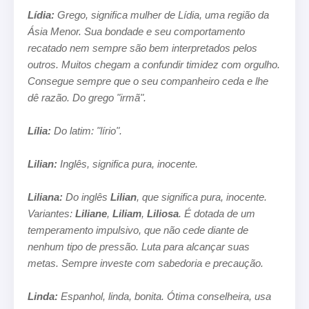
Lídia:
Grego, significa mulher de Lídia, uma região da
Ásia Menor. Sua bondade e seu comportamento
recatado nem sempre são
bem interpretados pelos
outros. Muitos chegam a confundir timidez com orgulho.
Consegue sempre que o seu companheiro ceda e
lhe
dê razão. Do grego "irmã".
Lília:
Do latim: "lírio".
Lilian:
Inglês, significa pura, inocente.
Liliana:
Do inglês
Lilian
, que significa pura, inocente.
Variantes:
Liliane
,
Liliam
,
Liliosa
. É dotada de um
temperamento
impulsivo, que não cede diante de
nenhum tipo de pressão. Luta para alcançar suas
metas. Sempre investe com sabedoria e
precaução.
Linda:
Espanhol, linda, bonita. Ótima conselheira, usa