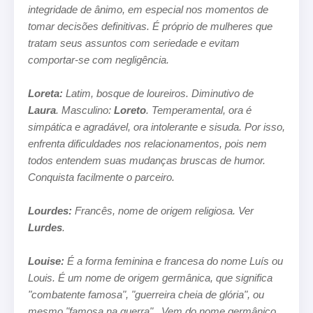
integridade de ânimo, em especial nos momentos de
tomar decisões
definitivas. É próprio de mulheres que
tratam seus assuntos com seriedade e evitam
comportar-se com negligência.
Loreta:
Latim, bosque de loureiros. Diminutivo de
Laura
. Masculino:
Loreto
. Temperamental, ora é
simpática e agradável, ora
intolerante e sisuda. Por isso,
enfrenta dificuldades nos relacionamentos, pois nem
todos entendem suas mudanças bruscas de
humor.
Conquista facilmente o parceiro.
Lourdes:
Francês, nome de origem religiosa. Ver
Lurdes
.
Louise:
É a forma feminina e francesa do nome Luís ou
Louis. É um nome de origem germânica, que significa
"combatente famosa", "guerreira cheia de glória", ou
mesmo "famosa na guerra".
Vem do nome germânico