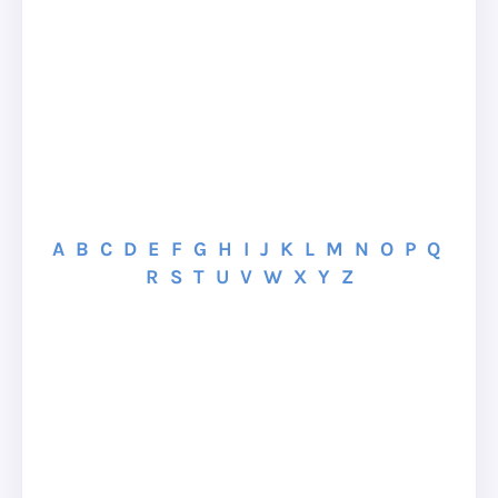
A
B
C
D
E
F
G
H
I
J
K
L
M
N
O
P
Q
R
S
T
U
V
W
X
Y
Z