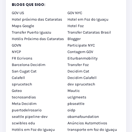
BLOGS QUE SIGO:
GOV US
GOV NYC
Hotel próximo das Cataratas
Hotel em Foz do Iguaçu
Maps Google
Hotel Foz
Transfer Puerto Iguazu
Transfer Cataratas Brasil
Hotéis Próximo das Cataratas
Blogger
GOVN
Participate NYC
NYCP
Contagem GOV
FR Ecrivons
Eiturbanmobility
Barcelona Decidim
Transfer Foz
San Cugat Cat
Decidim Cat
Calafell
Decidim Calafell
sprucetech
dev sprucetech
Goteo
Mautic
tecnosandias
uclgmeets
Meta Decidim
pbseattle
puertodelrosario
oidp
seattle pipeline-dev
obamafoundation
scwibles edu
Anúncios Automotivos
Hotéis em Foz do Iguaçu
transporte em foz do iguaçu