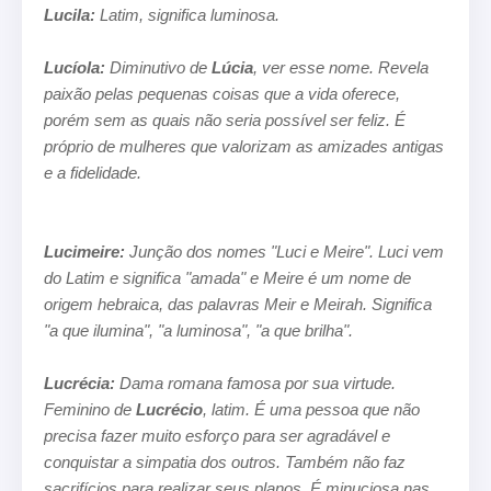
Lucila:
Latim, significa luminosa.
Lucíola:
Diminutivo de
Lúcia
, ver esse nome. Revela
paixão pelas pequenas coisas que a vida oferece,
porém sem as quais não
seria possível ser feliz. É
próprio de mulheres que valorizam as amizades antigas
e a fidelidade.
Lucimeire:
Junção dos nomes "Luci e Meire". Luci vem
do Latim e significa "amada" e Meire é um nome de
origem hebraica, das palavras Meir e Meirah. Significa
"a que ilumina", "a luminosa", "a que brilha".
Lucrécia:
Dama romana famosa por sua virtude.
Feminino de
Lucrécio
, latim. É uma pessoa que não
precisa fazer muito esforço
para ser agradável e
conquistar a simpatia dos outros. Também não faz
sacrifícios para realizar seus planos. É minuciosa nas