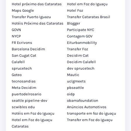
Hotel próximo das Cataratas
Hotel em Foz do Iguaçu
Maps Google
Hotel Foz
Transfer Puerto Iguazu
Transfer Cataratas Brasil
Hotéis Próximo das Cataratas
Blogger
GOVN
Participate NYC
NYCP
Contagem GOV
FR Ecrivons
Eiturbanmobility
Barcelona Decidim
Transfer Foz
San Cugat Cat
Decidim Cat
Calafell
Decidim Calafell
sprucetech
dev sprucetech
Goteo
Mautic
tecnosandias
uclgmeets
Meta Decidim
pbseattle
puertodelrosario
oidp
seattle pipeline-dev
obamafoundation
scwibles edu
Anúncios Automotivos
Hotéis em Foz do Iguaçu
transporte em foz do iguaçu
Hotel em Foz do Iguaçu
Transfer em Foz do Iguaçu
Cataratas