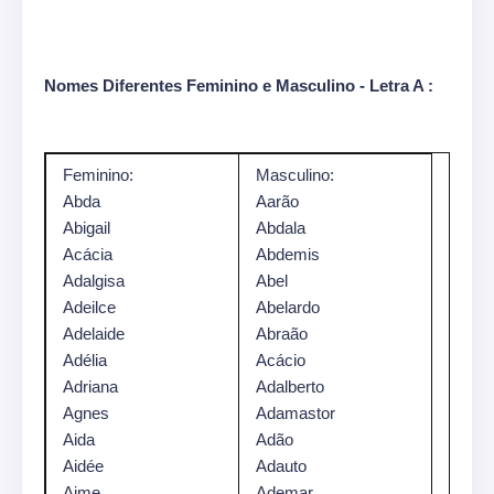
Nomes Diferentes Feminino e Masculino - Letra A :
Feminino:
Masculino:
Abda
Aarão
Abigail
Abdala
Acácia
Abdemis
Adalgisa
Abel
Adeilce
Abelardo
Adelaide
Abraão
Adélia
Acácio
Adriana
Adalberto
Agnes
Adamastor
Aida
Adão
Aidée
Adauto
Aime
Ademar