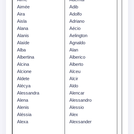
Aimée
Adib
Aira
Adolfo
Aisla
Adriano
Alana
Aécio
Alanis
Aelington
Alaíde
Agnaldo
Alba
Alan
Albertina
Alberico
Alcina
Alberto
Alcione
Alceu
Aldete
Alcir
Alécya
Aldo
Alessandra
Alencar
Alena
Alessandro
Alenis
Alessio
Aléssia
Alex
Alexa
Alexsander