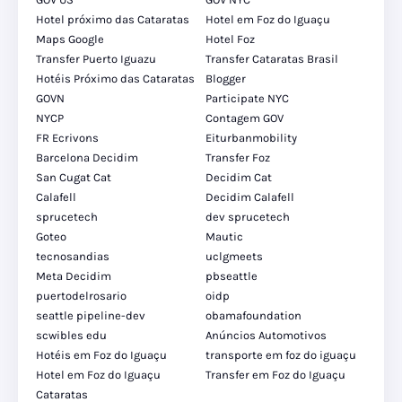
Hotel próximo das Cataratas
Hotel em Foz do Iguaçu
Maps Google
Hotel Foz
Transfer Puerto Iguazu
Transfer Cataratas Brasil
Hotéis Próximo das Cataratas
Blogger
GOVN
Participate NYC
NYCP
Contagem GOV
FR Ecrivons
Eiturbanmobility
Barcelona Decidim
Transfer Foz
San Cugat Cat
Decidim Cat
Calafell
Decidim Calafell
sprucetech
dev sprucetech
Goteo
Mautic
tecnosandias
uclgmeets
Meta Decidim
pbseattle
puertodelrosario
oidp
seattle pipeline-dev
obamafoundation
scwibles edu
Anúncios Automotivos
Hotéis em Foz do Iguaçu
transporte em foz do iguaçu
Hotel em Foz do Iguaçu
Transfer em Foz do Iguaçu
Cataratas