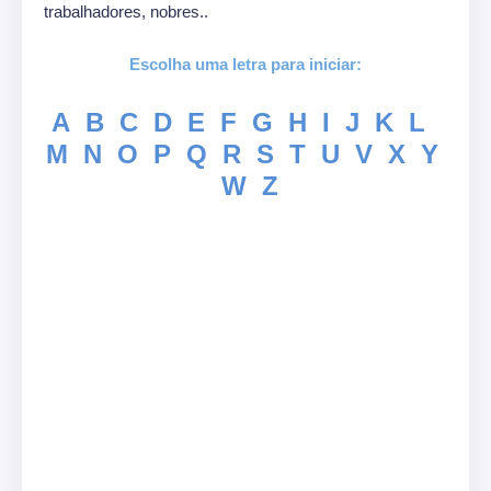
trabalhadores, nobres..
Escolha uma letra para iniciar:
A
B
C
D
E
F
G
H
I
J
K
L
M
N
O
P
Q
R
S
T
U
V
X
Y
W
Z