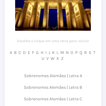
Escolha e clique em uma letra para iniciar
A
B
C
D
E
F
G
H
I
J
K
L
M
N
O
P
Q
R
S
T
U
V
W
X
Z
Sobrenomes Alemães | Letra A
Sobrenomes Alemães | Letra B
Sobrenomes Alemães | Letra C