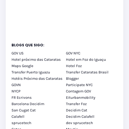
BLOGS QUE SIGO:
GOV US
GOV NYC
Hotel próximo das Cataratas
Hotel em Foz do Iguaçu
Maps Google
Hotel Foz
Transfer Puerto Iguazu
Transfer Cataratas Brasil
Hotéis Próximo das Cataratas
Blogger
GOVN
Participate NYC
NYCP
Contagem GOV
FR Ecrivons
Eiturbanmobility
Barcelona Decidim
Transfer Foz
San Cugat Cat
Decidim Cat
Calafell
Decidim Calafell
sprucetech
dev sprucetech