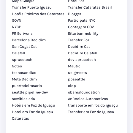
Maps Google
Hotel Foz
Transfer Puerto Iguazu
Transfer Cataratas Brasil
Hotéis Próximo das Cataratas
Blogger
GOVN
Participate NYC
NYCP
Contagem GOV
FR Ecrivons
Eiturbanmobility
Barcelona Decidim
Transfer Foz
San Cugat Cat
Decidim Cat
Calafell
Decidim Calafell
sprucetech
dev sprucetech
Goteo
Mautic
tecnosandias
uclgmeets
Meta Decidim
pbseattle
puertodelrosario
oidp
seattle pipeline-dev
obamafoundation
scwibles edu
Anúncios Automotivos
Hotéis em Foz do Iguaçu
transporte em foz do iguaçu
Hotel em Foz do Iguaçu
Transfer em Foz do Iguaçu
Cataratas