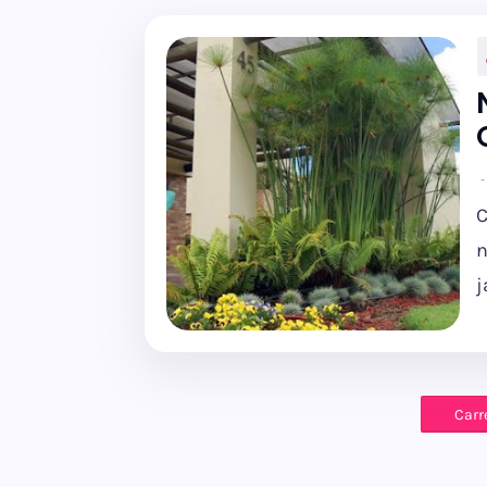
C
n
j
Carr