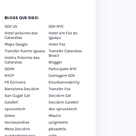
BLOGS QUE SIGO:
GOV US
GOV NYC
Hotel próximo das
Hotel em Foz do
Cataratas
Iguaçu
Maps Google
Hotel Foz
Transfer Puerto Iguazu
Transfer Cataratas
Brasil
Hotéis Próximo das
Cataratas
Blogger
GOVN
Participate NYC
NYCP
Contagem GOV
FR Ecrivons
Eiturbanmobility
Barcelona Decidim
Transfer Foz
San Cugat Cat
Decidim Cat
Calafell
Decidim Calafell
sprucetech
dev sprucetech
Goteo
Mautic
tecnosandias
uclgmeets
Meta Decidim
pbseattle
puertodelrosario
oidp