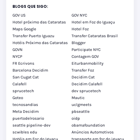
BLOGS QUE SIGO:
GOV US
GOV NYC
Hotel próximo das Cataratas
Hotel em Foz do Iguaçu
Maps Google
Hotel Foz
Transfer Puerto Iguazu
Transfer Cataratas Brasil
Hotéis Próximo das Cataratas
Blogger
GOVN
Participate NYC
NYCP
Contagem GOV
FR Ecrivons
Eiturbanmobility
Barcelona Decidim
Transfer Foz
San Cugat Cat
Decidim Cat
Calafell
Decidim Calafell
sprucetech
dev sprucetech
Goteo
Mautic
tecnosandias
uclgmeets
Meta Decidim
pbseattle
puertodelrosario
oidp
seattle pipeline-dev
obamafoundation
scwibles edu
Anúncios Automotivos
Hotéis em Foz do Iguaçu
transporte em foz do iguaçu