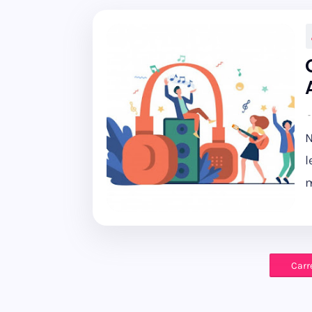
N
l
m
Carr