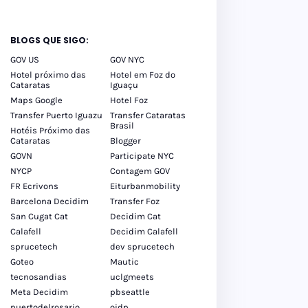
BLOGS QUE SIGO:
GOV US
GOV NYC
Hotel próximo das
Hotel em Foz do
Cataratas
Iguaçu
Maps Google
Hotel Foz
Transfer Puerto Iguazu
Transfer Cataratas
Brasil
Hotéis Próximo das
Cataratas
Blogger
GOVN
Participate NYC
NYCP
Contagem GOV
FR Ecrivons
Eiturbanmobility
Barcelona Decidim
Transfer Foz
San Cugat Cat
Decidim Cat
Calafell
Decidim Calafell
sprucetech
dev sprucetech
Goteo
Mautic
tecnosandias
uclgmeets
Meta Decidim
pbseattle
puertodelrosario
oidp