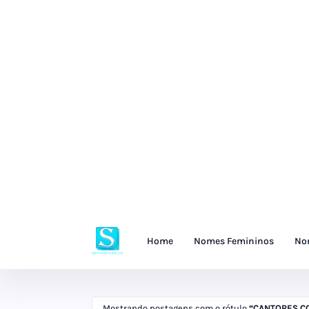
Home
Nomes Femininos
No
Mostrando postagens com o rótulo
CANTORES C