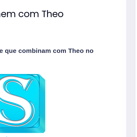
compos
nomes
nem com Theo
mascul
 e que combinam com Theo no