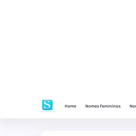
Home
Nomes Femininos
No