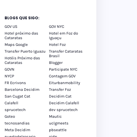
tos
inos
BLOGS QUE SIGO:
GOV US
GOV NYC
Hotel próximo das
Hotel em Foz do
Cataratas
Iguaçu
Maps Google
Hotel Foz
Transfer Puerto Iguazu
Transfer Cataratas
Brasil
Hotéis Próximo das
Cataratas
Blogger
GOVN
Participate NYC
NYCP
Contagem GOV
FR Ecrivons
Eiturbanmobility
Barcelona Decidim
Transfer Foz
San Cugat Cat
Decidim Cat
Calafell
Decidim Calafell
sprucetech
dev sprucetech
Goteo
Mautic
tecnosandias
uclgmeets
Meta Decidim
pbseattle
puertodelrosario
oidp