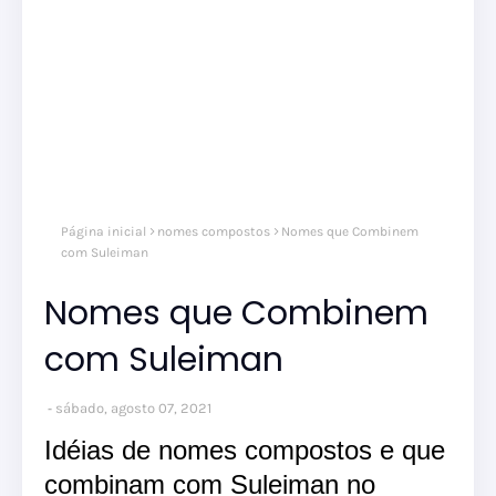
nom
Página inicial
nomes compostos
Nomes que Combinem
comp
nom
com Suleiman
masc
Nomes que Combinem
com Suleiman
sábado, agosto 07, 2021
Idéias de nomes compostos e que
combinam com Suleiman no