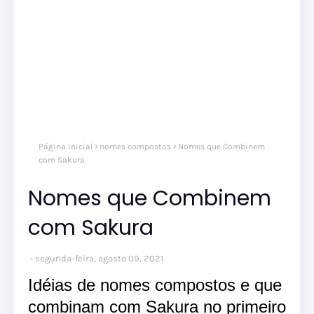
nom
Página inicial
nomes compostos
Nomes que Combinem
comp
nom
com Sakura
masc
Nomes que Combinem
com Sakura
segunda-feira, agosto 09, 2021
Idéias de nomes compostos e que
combinam com Sakura no primeiro