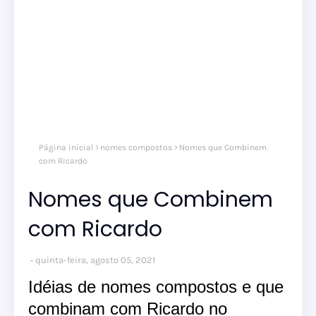
nom
Página inicial
nomes compostos
Nomes que Combinem
comp
nom
com Ricardo
masc
Nomes que Combinem
com Ricardo
quinta-feira, agosto 05, 2021
Idéias de nomes compostos e que
combinam com Ricardo no