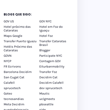
BLOGS QUE SIGO:
GOV US
GOV NYC
Hotel próximo das
Hotel em Foz do
Cataratas
Iguaçu
Maps Google
Hotel Foz
Transfer Puerto Iguazu
Transfer Cataratas
Brasil
Hotéis Próximo das
Cataratas
Blogger
GOVN
Participate NYC
NYCP
Contagem GOV
FR Ecrivons
Eiturbanmobility
Barcelona Decidim
Transfer Foz
San Cugat Cat
Decidim Cat
Calafell
Decidim Calafell
sprucetech
dev sprucetech
Goteo
Mautic
tecnosandias
uclgmeets
Meta Decidim
pbseattle
puertodelrosario
oidp