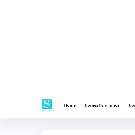
Home
Nomes Femininos
No