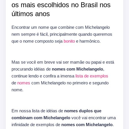
os mais escolhidos no Brasil nos
últimos anos
Encontrar um nome que combine com Michelangelo
nem sempre é fácil, principalmente quando queremos
que o nome composto seja
bonito
e harmônico.
Mas se você em breve vai ser mamãe ou papai e está
procurando idéias de
nomes com Michelangelo
,
continue lendo e confira a imensa
lista de exemplos
de
nomes
com Michelangelo no primeiro e segundo
nome.
Em nossa lista de idéias de
nomes duplos que
combinam com Michelangelo
você vai encontrar uma
infinidade de exemplos de
nomes com Michelangelo
.