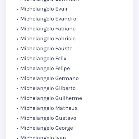
Michelangelo Evair
Michelangelo Evandro
Michelangelo Fabiano
Michelangelo Fabricio
Michelangelo Fausto
Michelangelo Felix
Michelangelo Felipe
Michelangelo Germano
Michelangelo Gilberto
Michelangelo Guilherme
Michelangelo Matheus
Michelangelo Gustavo
Michelangelo George
Michelangelo Ivan