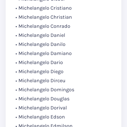
Michelangelo Cristiano
Michelangelo Christian
Michelangelo Conrado
Michelangelo Daniel
Michelangelo Danilo
Michelangelo Damiano
Michelangelo Dario
Michelangelo Diego
Michelangelo Dirceu
Michelangelo Domingos
Michelangelo Douglas
Michelangelo Dorival
Michelangelo Edson
Michelangelo Edmilson