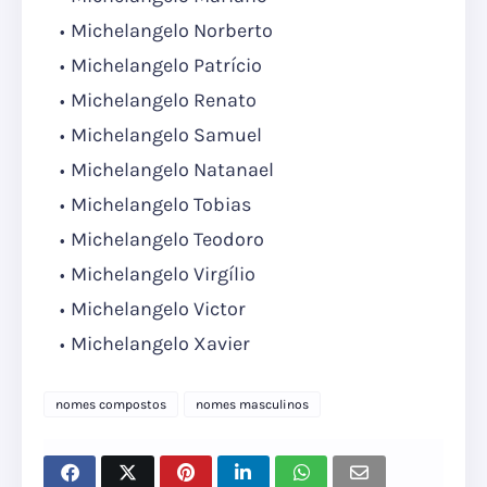
Michelangelo Norberto
Michelangelo Patrício
Michelangelo Renato
Michelangelo Samuel
Michelangelo Natanael
Michelangelo Tobias
Michelangelo Teodoro
Michelangelo Virgílio
Michelangelo Victor
Michelangelo Xavier
nomes compostos
nomes masculinos