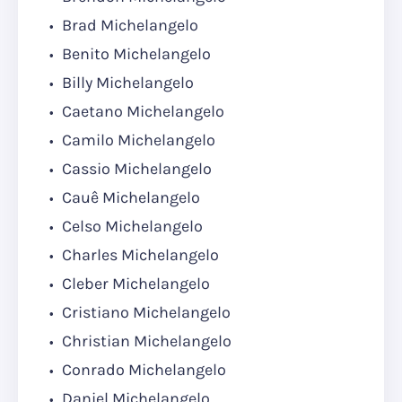
Brad Michelangelo
Benito Michelangelo
Billy Michelangelo
Caetano Michelangelo
Camilo Michelangelo
Cassio Michelangelo
Cauê Michelangelo
Celso Michelangelo
Charles Michelangelo
Cleber Michelangelo
Cristiano Michelangelo
Christian Michelangelo
Conrado Michelangelo
Daniel Michelangelo