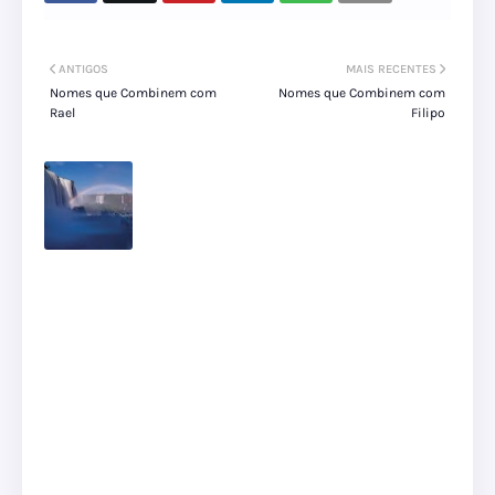
ANTIGOS
MAIS RECENTES
Nomes que Combinem com
Nomes que Combinem com
Rael
Filipo