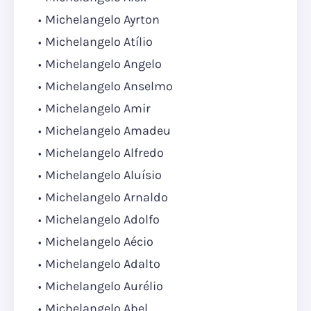
Michelangelo Ayrton
Michelangelo Atílio
Michelangelo Angelo
Michelangelo Anselmo
Michelangelo Amir
Michelangelo Amadeu
Michelangelo Alfredo
Michelangelo Aluísio
Michelangelo Arnaldo
Michelangelo Adolfo
Michelangelo Aécio
Michelangelo Adalto
Michelangelo Aurélio
Michelangelo Abel