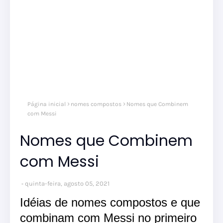
nom
Página inicial
nomes compostos
Nomes que Combinem
comp
nom
com Messi
masc
Nomes que Combinem
com Messi
quinta-feira, agosto 05, 2021
Idéias de nomes compostos e que
combinam com Messi no primeiro