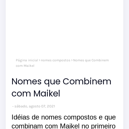
nom
Página inicial
nomes compostos
Nomes que Combinem
comp
nom
com Maikel
masc
Nomes que Combinem
com Maikel
sábado, agosto 07, 2021
Idéias de nomes compostos e que
combinam com Maikel no primeiro