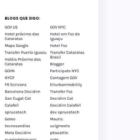
tos
inos
BLOGS QUE SIGO:
GOV US
GOV NYC
Hotel próximo das
Hotel em Foz do
Cataratas
Iguaçu
Maps Google
Hotel Foz
Transfer Puerto Iguazu
Transfer Cataratas
Brasil
Hotéis Próximo das
Cataratas
Blogger
GOVN
Participate NYC
NYCP
Contagem GOV
FR Ecrivons
Eiturbanmobility
Barcelona Decidim
Transfer Foz
San Cugat Cat
Decidim Cat
Calafell
Decidim Calafell
sprucetech
dev sprucetech
Goteo
Mautic
tecnosandias
uclgmeets
Meta Decidim
pbseattle
puertodelrosario
oidp