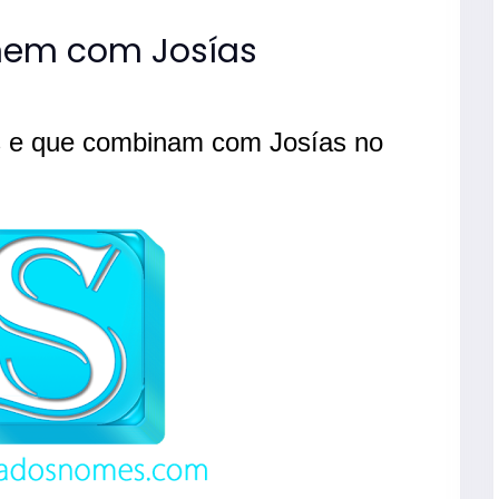
compos
nomes
em com Josías
mascul
s e que combinam com Josías no