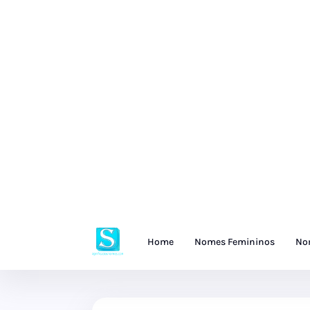
Home
Nomes Femininos
No