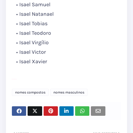
Isael Samuel
Isael Natanael
Isael Tobias
Isael Teodoro
Isael Virgílio
Isael Victor
Isael Xavier
Passeio de Barco em Foz
nomes compostos
nomes masculinos