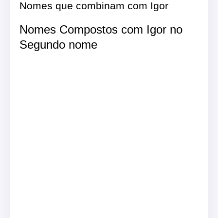
Nomes que combinam com Igor
Nomes Compostos com Igor no
Segundo nome