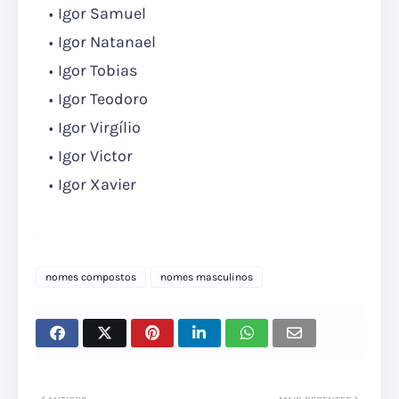
Igor Samuel
Igor Natanael
Igor Tobias
Igor Teodoro
Igor Virgílio
Igor Victor
Igor Xavier
nomes compostos
nomes masculinos