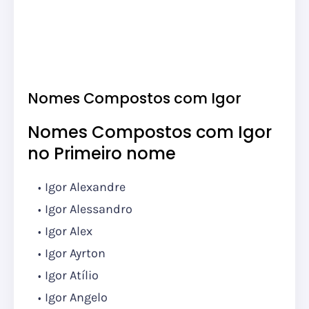
Nomes Compostos com Igor
Nomes Compostos com Igor
no Primeiro nome
Igor Alexandre
Igor Alessandro
Igor Alex
Igor Ayrton
Igor Atílio
Igor Angelo