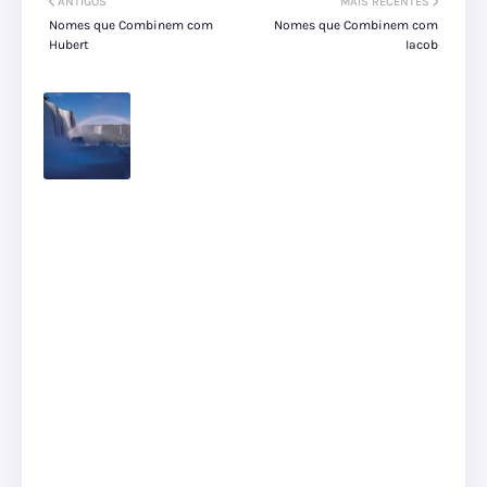
ANTIGOS
MAIS RECENTES
Nomes que Combinem com
Nomes que Combinem com
Hubert
Iacob