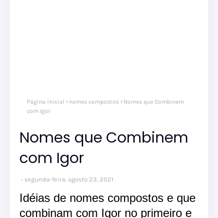
Página inicial
nomes compostos
Nomes que Combinem
com Igor
Nomes que Combinem
com Igor
segunda-feira, agosto 23, 2021
Idéias de nomes compostos e que
combinam com Igor no primeiro e