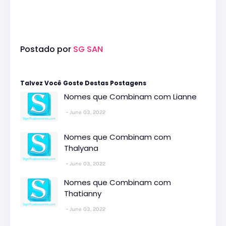
Postado por
SG SAN
Talvez Você Goste Destas Postagens
Nomes que Combinam com Lianne
June 03, 2022
Nomes que Combinam com
Thalyana
June 03, 2022
Nomes que Combinam com
Thatianny
June 03, 2022