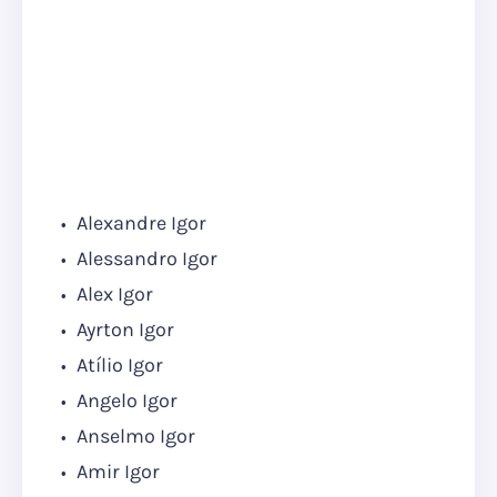
Alexandre Igor
Alessandro Igor
Alex Igor
Ayrton Igor
Atílio Igor
Angelo Igor
Anselmo Igor
Amir Igor