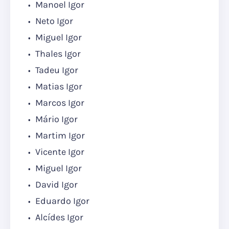
Manoel Igor
Neto Igor
Miguel Igor
Thales Igor
Tadeu Igor
Matias Igor
Marcos Igor
Mário Igor
Martim Igor
Vicente Igor
Miguel Igor
David Igor
Eduardo Igor
Alcídes Igor