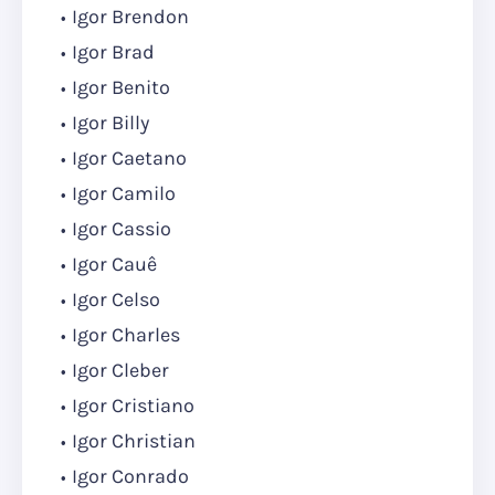
Igor Brendon
Igor Brad
Igor Benito
Igor Billy
Igor Caetano
Igor Camilo
Igor Cassio
Igor Cauê
Igor Celso
Igor Charles
Igor Cleber
Igor Cristiano
Igor Christian
Igor Conrado