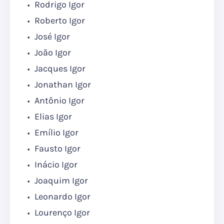
Rodrigo Igor
Roberto Igor
José Igor
João Igor
Jacques Igor
Jonathan Igor
Antônio Igor
Elias Igor
Emílio Igor
Fausto Igor
Inácio Igor
Joaquim Igor
Leonardo Igor
Lourenço Igor