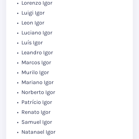
Lorenzo Igor
Luigi Igor
Leon Igor
Luciano Igor
Luís Igor
Leandro Igor
Marcos Igor
Murilo Igor
Mariano Igor
Norberto Igor
Patrício Igor
Renato Igor
Samuel Igor
Natanael Igor