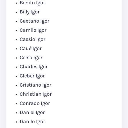
Benito Igor
Billy Igor
Caetano Igor
Camilo Igor
Cassio Igor
Cauê Igor
Celso Igor
Charles Igor
Cleber Igor
Cristiano Igor
Christian Igor
Conrado Igor
Daniel Igor
Danilo Igor