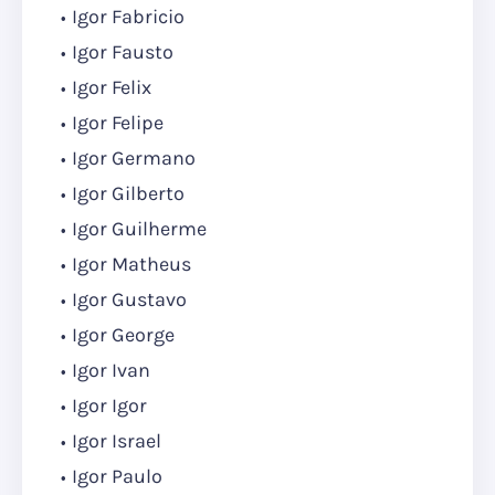
Igor Fabricio
Igor Fausto
Igor Felix
Igor Felipe
Igor Germano
Igor Gilberto
Igor Guilherme
Igor Matheus
Igor Gustavo
Igor George
Igor Ivan
Igor Igor
Igor Israel
Igor Paulo