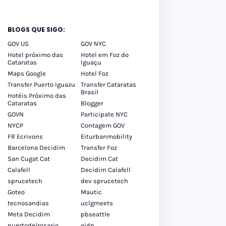
BLOGS QUE SIGO:
GOV US
GOV NYC
Hotel próximo das
Hotel em Foz do
Cataratas
Iguaçu
Maps Google
Hotel Foz
Transfer Puerto Iguazu
Transfer Cataratas
Brasil
Hotéis Próximo das
Cataratas
Blogger
GOVN
Participate NYC
NYCP
Contagem GOV
FR Ecrivons
Eiturbanmobility
Barcelona Decidim
Transfer Foz
San Cugat Cat
Decidim Cat
Calafell
Decidim Calafell
sprucetech
dev sprucetech
Goteo
Mautic
tecnosandias
uclgmeets
Meta Decidim
pbseattle
puertodelrosario
oidp