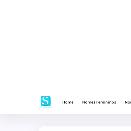
Home
Nomes Femininos
No