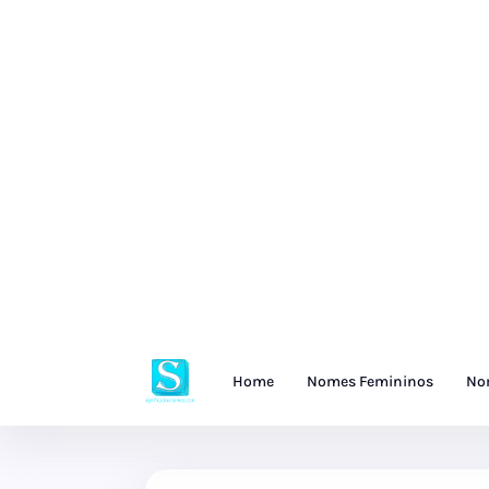
Home
Nomes Femininos
No