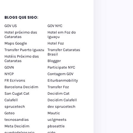
BLOGS QUE SIGO:
GOV US
GOV NYC
Hotel próximo das
Hotel em Foz do
Cataratas
Iguaçu
Maps Google
Hotel Foz
Transfer Puerto Iguazu
Transfer Cataratas
Brasil
Hotéis Próximo das
Cataratas
Blogger
GOVN
Participate NYC
NYCP
Contagem GOV
FR Ecrivons
Eiturbanmobility
Barcelona Decidim
Transfer Foz
San Cugat Cat
Decidim Cat
Calafell
Decidim Calafell
sprucetech
dev sprucetech
Goteo
Mautic
tecnosandias
uclgmeets
Meta Decidim
pbseattle
puertodelrosario
oidp