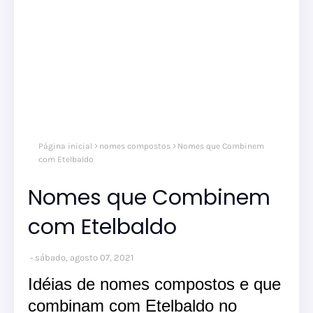
nom
Página inicial
nomes compostos
Nomes que Combinem
comp
nom
com Etelbaldo
masc
Nomes que Combinem
com Etelbaldo
sábado, agosto 07, 2021
Idéias de nomes compostos e que
combinam com Etelbaldo no