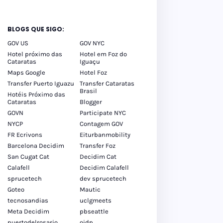
tos
inos
BLOGS QUE SIGO:
GOV US
GOV NYC
Hotel próximo das
Hotel em Foz do
Cataratas
Iguaçu
Maps Google
Hotel Foz
Transfer Puerto Iguazu
Transfer Cataratas
Brasil
Hotéis Próximo das
Cataratas
Blogger
GOVN
Participate NYC
NYCP
Contagem GOV
FR Ecrivons
Eiturbanmobility
Barcelona Decidim
Transfer Foz
San Cugat Cat
Decidim Cat
Calafell
Decidim Calafell
sprucetech
dev sprucetech
Goteo
Mautic
tecnosandias
uclgmeets
Meta Decidim
pbseattle
puertodelrosario
oidp