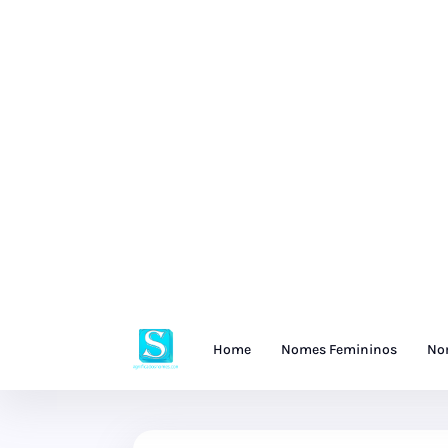
Home
Nomes Femininos
No