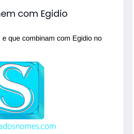
compos
nomes
em com Egidio
mascul
 e que combinam com Egidio no