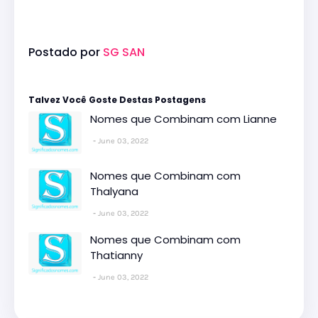
Postado por
SG SAN
Talvez Você Goste Destas Postagens
Nomes que Combinam com Lianne
June 03, 2022
Nomes que Combinam com
Thalyana
June 03, 2022
Nomes que Combinam com
Thatianny
June 03, 2022