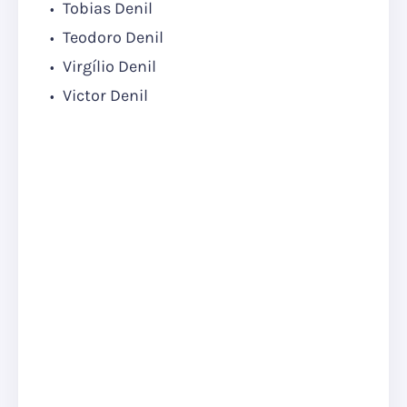
Tobias Denil
Teodoro Denil
Virgílio Denil
Victor Denil