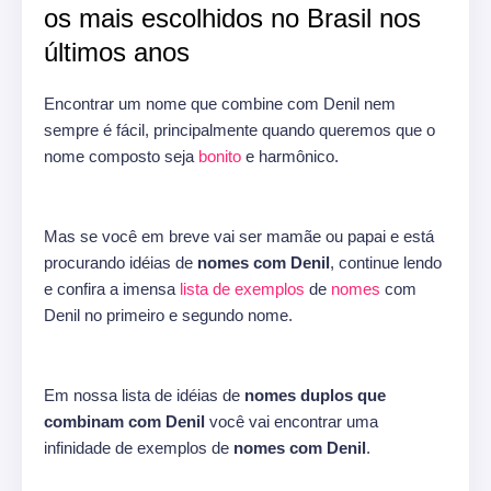
os mais escolhidos no Brasil nos
últimos anos
Encontrar um nome que combine com Denil nem
sempre é fácil, principalmente quando queremos que o
nome composto seja
bonito
e harmônico.
Mas se você em breve vai ser mamãe ou papai e está
procurando idéias de
nomes com Denil
, continue lendo
e confira a imensa
lista de exemplos
de
nomes
com
Denil no primeiro e segundo nome.
Em nossa lista de idéias de
nomes duplos que
combinam com Denil
você vai encontrar uma
infinidade de exemplos de
nomes com Denil
.