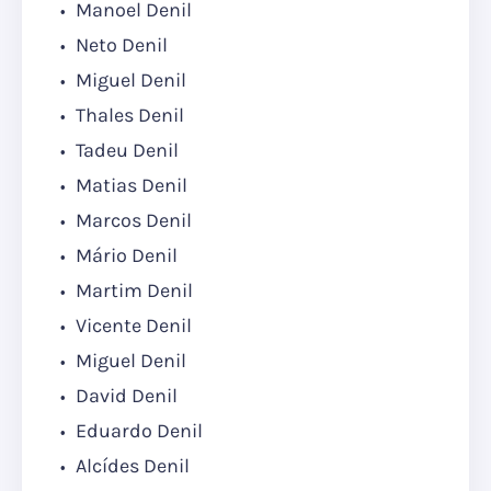
Manoel Denil
Neto Denil
Miguel Denil
Thales Denil
Tadeu Denil
Matias Denil
Marcos Denil
Mário Denil
Martim Denil
Vicente Denil
Miguel Denil
David Denil
Eduardo Denil
Alcídes Denil