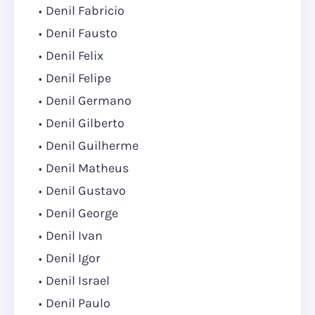
Denil Fabricio
Denil Fausto
Denil Felix
Denil Felipe
Denil Germano
Denil Gilberto
Denil Guilherme
Denil Matheus
Denil Gustavo
Denil George
Denil Ivan
Denil Igor
Denil Israel
Denil Paulo