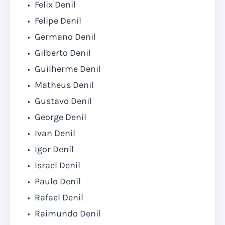
Felix Denil
Felipe Denil
Germano Denil
Gilberto Denil
Guilherme Denil
Matheus Denil
Gustavo Denil
George Denil
Ivan Denil
Igor Denil
Israel Denil
Paulo Denil
Rafael Denil
Raimundo Denil