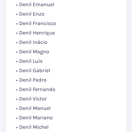
Denil Emanuel
Denil Enzo
Denil Francisco
Denil Henrique
Denil Inácio
Denil Magno
Denil Luís
Denil Gabriel
Denil Pedro
Denil Fernando
Denil Victor
Denil Manuel
Denil Mariano
Denil Michel