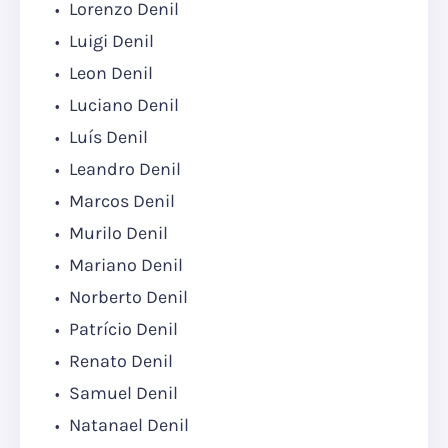
Lorenzo Denil
Luigi Denil
Leon Denil
Luciano Denil
Luís Denil
Leandro Denil
Marcos Denil
Murilo Denil
Mariano Denil
Norberto Denil
Patrício Denil
Renato Denil
Samuel Denil
Natanael Denil