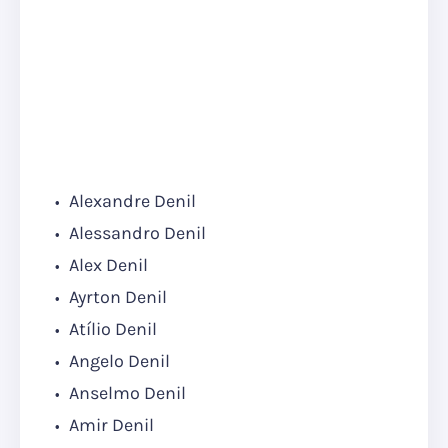
Alexandre Denil
Alessandro Denil
Alex Denil
Ayrton Denil
Atílio Denil
Angelo Denil
Anselmo Denil
Amir Denil