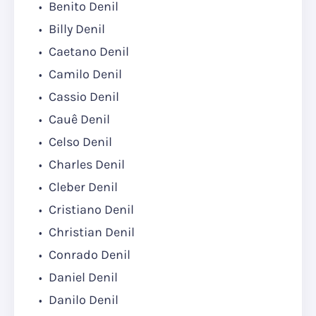
Benito Denil
Billy Denil
Caetano Denil
Camilo Denil
Cassio Denil
Cauê Denil
Celso Denil
Charles Denil
Cleber Denil
Cristiano Denil
Christian Denil
Conrado Denil
Daniel Denil
Danilo Denil