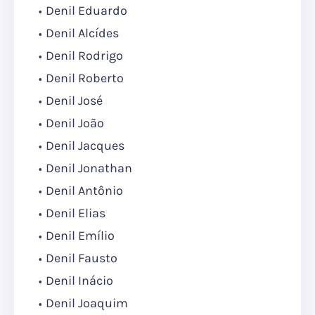
Denil Eduardo
Denil Alcídes
Denil Rodrigo
Denil Roberto
Denil José
Denil João
Denil Jacques
Denil Jonathan
Denil Antônio
Denil Elias
Denil Emílio
Denil Fausto
Denil Inácio
Denil Joaquim