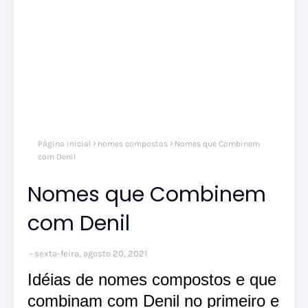
Página inicial
nomes compostos
Nomes que Combinem
com Denil
Nomes que Combinem
com Denil
sexta-feira, agosto 20, 2021
Idéias de nomes compostos e que
combinam com Denil no primeiro e