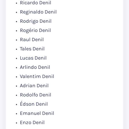
Ricardo Denil
Reginaldo Denil
Rodrigo Denil
Rogério Denil
Raul Denil
Tales Denil
Lucas Denil
Arlindo Denil
Valentim Denil
Adrian Denil
Rodolfo Denil
Édson Denil
Emanuel Denil
Enzo Denil