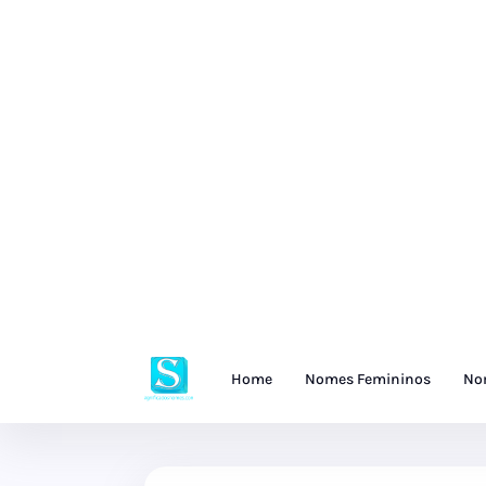
Home
Nomes Femininos
No