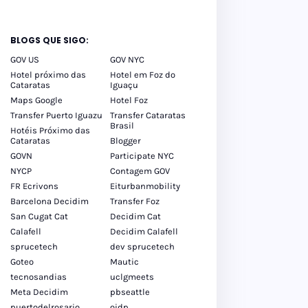
BLOGS QUE SIGO:
GOV US
GOV NYC
Hotel próximo das
Hotel em Foz do
Cataratas
Iguaçu
Maps Google
Hotel Foz
Transfer Puerto Iguazu
Transfer Cataratas
Brasil
Hotéis Próximo das
Cataratas
Blogger
GOVN
Participate NYC
NYCP
Contagem GOV
FR Ecrivons
Eiturbanmobility
Barcelona Decidim
Transfer Foz
San Cugat Cat
Decidim Cat
Calafell
Decidim Calafell
sprucetech
dev sprucetech
Goteo
Mautic
tecnosandias
uclgmeets
Meta Decidim
pbseattle
puertodelrosario
oidp