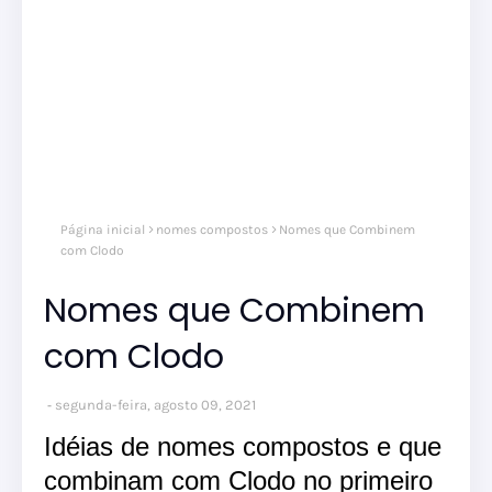
nom
Página inicial
nomes compostos
Nomes que Combinem
comp
nom
com Clodo
masc
Nomes que Combinem
com Clodo
segunda-feira, agosto 09, 2021
Idéias de nomes compostos e que
combinam com Clodo no primeiro