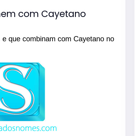
compos
nomes
nem com Cayetano
mascul
s e que combinam com Cayetano no