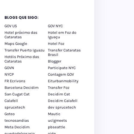
tos
inos
BLOGS QUE SIGO:
GOV US
GOV NYC
Hotel próximo das
Hotel em Foz do
Cataratas
Iguaçu
Maps Google
Hotel Foz
Transfer Puerto Iguazu
Transfer Cataratas
Brasil
Hotéis Próximo das
Cataratas
Blogger
GOVN
Participate NYC
NYCP
Contagem GOV
FR Ecrivons
Eiturbanmobility
Barcelona Decidim
Transfer Foz
San Cugat Cat
Decidim Cat
Calafell
Decidim Calafell
sprucetech
dev sprucetech
Goteo
Mautic
tecnosandias
uclgmeets
Meta Decidim
pbseattle
puertodelrosario
oidp