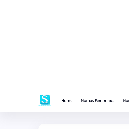
Home
Nomes Femininos
No