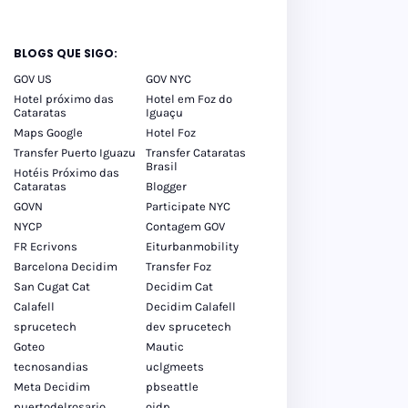
BLOGS QUE SIGO:
GOV US
GOV NYC
Hotel próximo das
Hotel em Foz do
Cataratas
Iguaçu
Maps Google
Hotel Foz
Transfer Puerto Iguazu
Transfer Cataratas
Brasil
Hotéis Próximo das
Cataratas
Blogger
GOVN
Participate NYC
NYCP
Contagem GOV
FR Ecrivons
Eiturbanmobility
Barcelona Decidim
Transfer Foz
San Cugat Cat
Decidim Cat
Calafell
Decidim Calafell
sprucetech
dev sprucetech
Goteo
Mautic
tecnosandias
uclgmeets
Meta Decidim
pbseattle
puertodelrosario
oidp