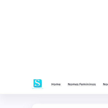
Home
Nomes Femininos
No