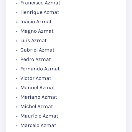
Francisco Azmat
Henrique Azmat
Inácio Azmat
Magno Azmat
Luís Azmat
Gabriel Azmat
Pedro Azmat
Fernando Azmat
Victor Azmat
Manuel Azmat
Mariano Azmat
Michel Azmat
Maurício Azmat
Marcelo Azmat