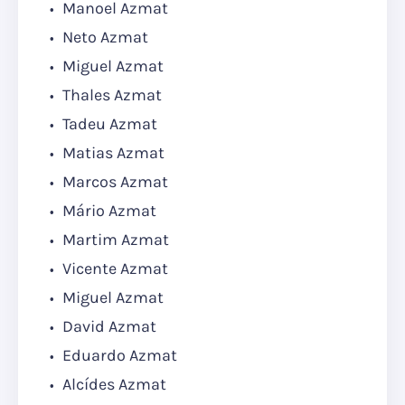
Manoel Azmat
Neto Azmat
Miguel Azmat
Thales Azmat
Tadeu Azmat
Matias Azmat
Marcos Azmat
Mário Azmat
Martim Azmat
Vicente Azmat
Miguel Azmat
David Azmat
Eduardo Azmat
Alcídes Azmat