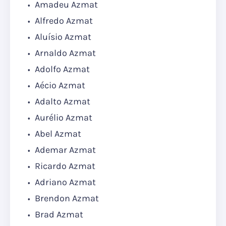
Amadeu Azmat
Alfredo Azmat
Aluísio Azmat
Arnaldo Azmat
Adolfo Azmat
Aécio Azmat
Adalto Azmat
Aurélio Azmat
Abel Azmat
Ademar Azmat
Ricardo Azmat
Adriano Azmat
Brendon Azmat
Brad Azmat