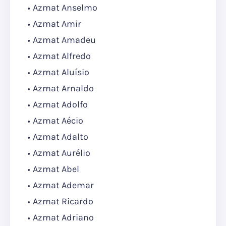
Azmat Anselmo
Azmat Amir
Azmat Amadeu
Azmat Alfredo
Azmat Aluísio
Azmat Arnaldo
Azmat Adolfo
Azmat Aécio
Azmat Adalto
Azmat Aurélio
Azmat Abel
Azmat Ademar
Azmat Ricardo
Azmat Adriano