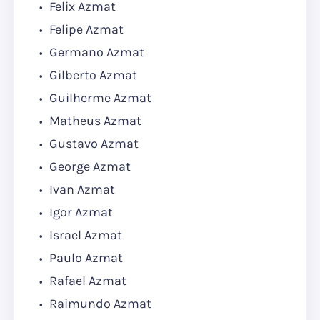
Felix Azmat
Felipe Azmat
Germano Azmat
Gilberto Azmat
Guilherme Azmat
Matheus Azmat
Gustavo Azmat
George Azmat
Ivan Azmat
Igor Azmat
Israel Azmat
Paulo Azmat
Rafael Azmat
Raimundo Azmat