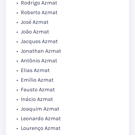
Rodrigo Azmat
Roberto Azmat
José Azmat
João Azmat
Jacques Azmat
Jonathan Azmat
Antônio Azmat
Elias Azmat
Emílio Azmat
Fausto Azmat
Inácio Azmat
Joaquim Azmat
Leonardo Azmat
Lourenço Azmat