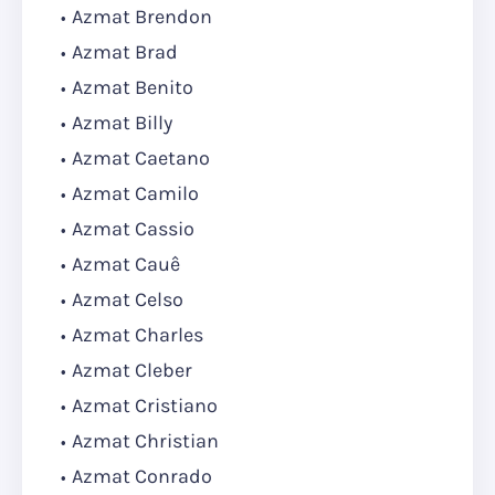
Azmat Brendon
Azmat Brad
Azmat Benito
Azmat Billy
Azmat Caetano
Azmat Camilo
Azmat Cassio
Azmat Cauê
Azmat Celso
Azmat Charles
Azmat Cleber
Azmat Cristiano
Azmat Christian
Azmat Conrado