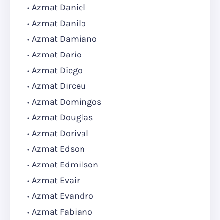
Azmat Daniel
Azmat Danilo
Azmat Damiano
Azmat Dario
Azmat Diego
Azmat Dirceu
Azmat Domingos
Azmat Douglas
Azmat Dorival
Azmat Edson
Azmat Edmilson
Azmat Evair
Azmat Evandro
Azmat Fabiano