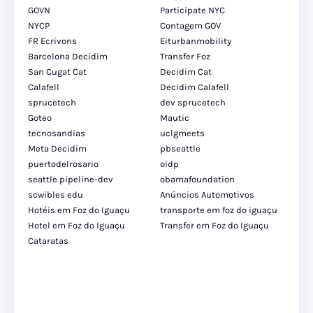
GOVN
Participate NYC
NYCP
Contagem GOV
FR Ecrivons
Eiturbanmobility
Barcelona Decidim
Transfer Foz
San Cugat Cat
Decidim Cat
Calafell
Decidim Calafell
sprucetech
dev sprucetech
Goteo
Mautic
tecnosandias
uclgmeets
Meta Decidim
pbseattle
puertodelrosario
oidp
seattle pipeline-dev
obamafoundation
scwibles edu
Anúncios Automotivos
Hotéis em Foz do Iguaçu
transporte em foz do iguaçu
Hotel em Foz do Iguaçu
Transfer em Foz do Iguaçu
Cataratas