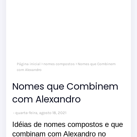
nom
Página inicial
nomes compostos
Nomes que Combinem
comp
nom
com Alexandro
masc
Nomes que Combinem
com Alexandro
quarta-feira, agosto 18, 2021
Idéias de nomes compostos e que
combinam com Alexandro no