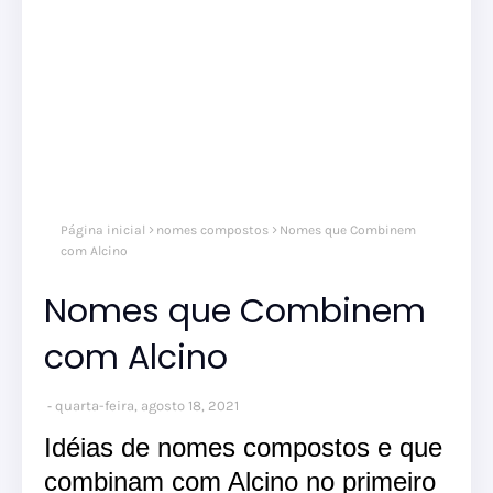
Página inicial
nomes compostos
Nomes que Combinem
com Alcino
Nomes que Combinem
com Alcino
quarta-feira, agosto 18, 2021
Idéias de nomes compostos e que
combinam com Alcino no primeiro