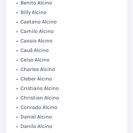
Benito Alcino
Billy Alcino
Caetano Alcino
Camilo Alcino
Cassio Alcino
Cauê Alcino
Celso Alcino
Charles Alcino
Cleber Alcino
Cristiano Alcino
Christian Alcino
Conrado Alcino
Daniel Alcino
Danilo Alcino