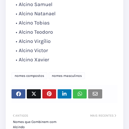
Alcino Samuel
Alcino Natanael
Alcino Tobias
Alcino Teodoro
Alcino Virgílio
Alcino Victor
Alcino Xavier
nomes compostos
nomes masculinos
ANTIGOS
MAIS RECENTES
Nomes que Combinem com
Alcindo