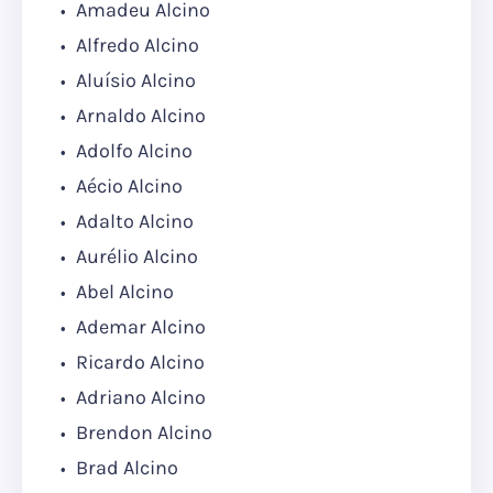
Amadeu Alcino
Alfredo Alcino
Aluísio Alcino
Arnaldo Alcino
Adolfo Alcino
Aécio Alcino
Adalto Alcino
Aurélio Alcino
Abel Alcino
Ademar Alcino
Ricardo Alcino
Adriano Alcino
Brendon Alcino
Brad Alcino