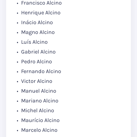
Francisco Alcino
Henrique Alcino
Inácio Alcino
Magno Alcino
Luís Alcino
Gabriel Alcino
Pedro Alcino
Fernando Alcino
Victor Alcino
Manuel Alcino
Mariano Alcino
Michel Alcino
Maurício Alcino
Marcelo Alcino