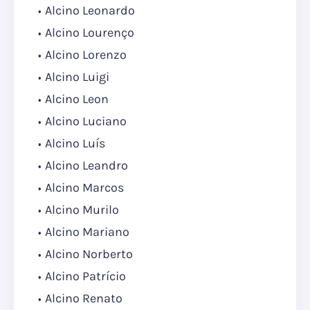
Alcino Leonardo
Alcino Lourenço
Alcino Lorenzo
Alcino Luigi
Alcino Leon
Alcino Luciano
Alcino Luís
Alcino Leandro
Alcino Marcos
Alcino Murilo
Alcino Mariano
Alcino Norberto
Alcino Patrício
Alcino Renato