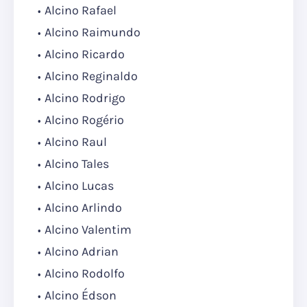
Alcino Rafael
Alcino Raimundo
Alcino Ricardo
Alcino Reginaldo
Alcino Rodrigo
Alcino Rogério
Alcino Raul
Alcino Tales
Alcino Lucas
Alcino Arlindo
Alcino Valentim
Alcino Adrian
Alcino Rodolfo
Alcino Édson