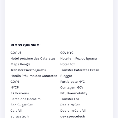
BLOGS QUE SIGO:
GOV US
GOV NYC
Hotel próximo das Cataratas
Hotel em Foz do Iguaçu
Maps Google
Hotel Foz
Transfer Puerto Iguazu
Transfer Cataratas Brasil
Hotéis Próximo das Cataratas
Blogger
GOVN
Participate NYC
NYCP
Contagem GOV
FR Ecrivons
Eiturbanmobility
Barcelona Decidim
Transfer Foz
San Cugat Cat
Decidim Cat
Calafell
Decidim Calafell
sprucetech
dev sprucetech