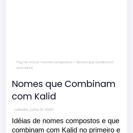
nom
Página inicial
nomes compostos
Nomes que Combinam
comp
nom
com Kalid
masc
Nomes que Combinam
com Kalid
sábado, julho 31, 2021
Idéias de nomes compostos e que
combinam com Kalid no primeiro e