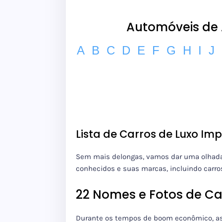
Automóveis de A
A
B
C
D
E
F
G
H
I
J
Lista de Carros de Luxo Im
Sem mais delongas, vamos dar uma olhad
conhecidos e suas marcas, incluindo carros
22 Nomes e Fotos de Ca
Durante os tempos de boom econômico,
a