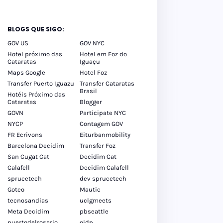
BLOGS QUE SIGO:
GOV US
GOV NYC
Hotel próximo das
Hotel em Foz do
Cataratas
Iguaçu
Maps Google
Hotel Foz
Transfer Puerto Iguazu
Transfer Cataratas
Brasil
Hotéis Próximo das
Cataratas
Blogger
GOVN
Participate NYC
NYCP
Contagem GOV
FR Ecrivons
Eiturbanmobility
Barcelona Decidim
Transfer Foz
San Cugat Cat
Decidim Cat
Calafell
Decidim Calafell
sprucetech
dev sprucetech
Goteo
Mautic
tecnosandias
uclgmeets
Meta Decidim
pbseattle
puertodelrosario
oidp