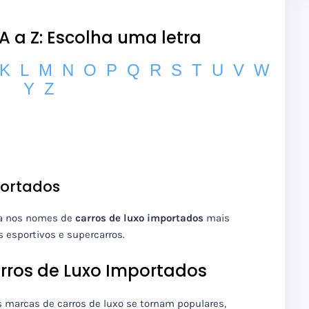
 a Z: Escolha uma letra
K
L
M
N
O
P
Q
R
S
T
U
V
W
Y
Z
portados
a nos
nomes de
carros de luxo importados
mais
 esportivos e supercarros.
rros de Luxo Importados
s marcas de carros de luxo
se tornam populares,