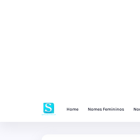
Home
Nomes Femininos
No