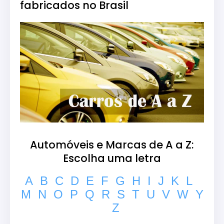
fabricados no Brasil
Automóveis e Marcas de A a Z:
Escolha uma letra
A
B
C
D
E
F
G
H
I
J
K
L
M
N
O
P
Q
R
S
T
U
V
W
Y
Z