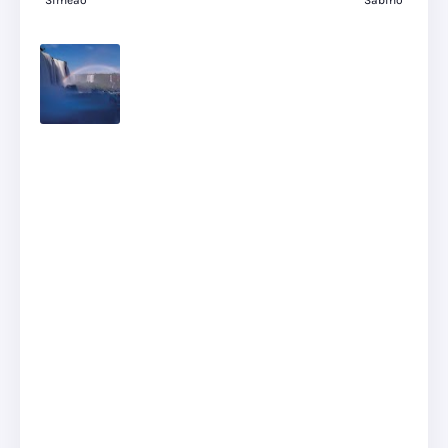
Simeão
Sabino