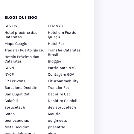
BLOGS QUE SIGO:
GOV US
GOV NYC
Hotel próximo das
Hotel em Foz do
Cataratas
Iguaçu
Maps Google
Hotel Foz
Transfer Puerto Iguazu
Transfer Cataratas
Brasil
Hotéis Próximo das
Cataratas
Blogger
GOVN
Participate NYC
NYCP
Contagem GOV
FR Ecrivons
Eiturbanmobility
Barcelona Decidim
Transfer Foz
San Cugat Cat
Decidim Cat
Calafell
Decidim Calafell
sprucetech
dev sprucetech
Goteo
Mautic
tecnosandias
uclgmeets
Meta Decidim
pbseattle
puertodelrosario
oidp