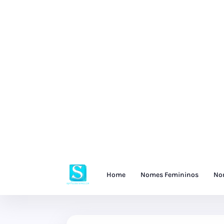
Home
Nomes Femininos
No