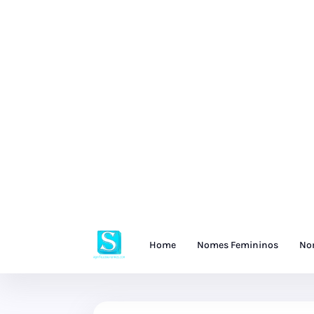
Home
Nomes Femininos
No