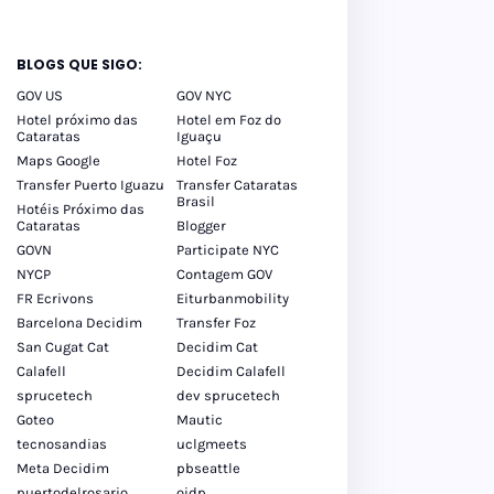
BLOGS QUE SIGO:
GOV US
GOV NYC
Hotel próximo das
Hotel em Foz do
Cataratas
Iguaçu
Maps Google
Hotel Foz
Transfer Puerto Iguazu
Transfer Cataratas
Brasil
Hotéis Próximo das
Cataratas
Blogger
GOVN
Participate NYC
NYCP
Contagem GOV
FR Ecrivons
Eiturbanmobility
Barcelona Decidim
Transfer Foz
San Cugat Cat
Decidim Cat
Calafell
Decidim Calafell
sprucetech
dev sprucetech
Goteo
Mautic
tecnosandias
uclgmeets
Meta Decidim
pbseattle
puertodelrosario
oidp